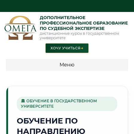
ДОПОЛНИТЕЛЬНОЕ
ПРОФЕССИОНАЛЬНОЕ ОБРАЗОВАНИЕ
ПО СУДЕБНОЙ ЭКСПЕРТИЗЕ
дистанционные курсы в государственном
университете
ХОЧУ УЧИТЬСЯ
➜
Меню
💰 ПРОГРАММЫ И СТОИМОСТЬ
Стоимость по программам обучения "Экспертные
специальности"
🏛 ОБУЧЕНИЕ В ГОСУДАРСТВЕННОМ
УНИВЕРСИТЕТЕ
Стоимость по программам обучения "Судебная экспертиза"
ОБУЧЕНИЕ ПО
Стоимость по программам обучения "Экспертиза"
НАПРАВЛЕНИЮ