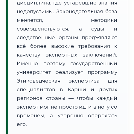
дисциплина, где устаревшие знания
Формат учебы:
Дистанционно
недопустимы. Законодательная база
меняется, методики
🗺️ Зона обслуживания: г. Карши
совершенствуются, а суды и
следственные органы предъявляют
всё более высокие требования к
качеству экспертных заключений.
Именно поэтому государственный
🚚
Расчет логистики оригиналов:
университет реализует программу
• Маршрут транзита:
~2 208 км
• Экспресс-доставка СДЭК / Почтой:
3–5 рабочих дней
Этиковедческая экспертиза для
специалистов в Карши и других
📜 Документы и аккредитация
ФИС ФРДО
регионов страны — чтобы каждый
эксперт мог не просто идти в ногу со
временем, а уверенно опережать
🔍
Нажмите на документ для увеличения и просмотра
его.