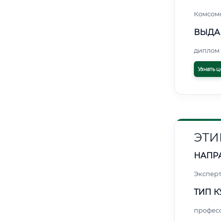
Комсом
ВЫДА
диплом 
Узнать ц
ЭТИ
НАПР
Экспер
ТИП К
профес