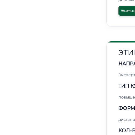
Узнать ц
ЭТИ
НАПР
Экспер
ТИП К
повыше
ФОРМ
дистан
КОЛ-В