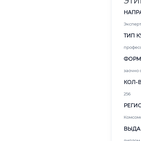
ЭТИ
НАПР
Экспер
ТИП К
профес
ФОРМ
заочно 
КОЛ-В
256
РЕГИО
Комсом
ВЫДА
диплом 