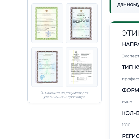
данному
ЭТИ
НАПР
Экспер
ТИП К
профес
ФОРМ
🔍
Нажмите на документ для
увеличения и просмотра
очно
КОЛ-В
1010
РЕГИО