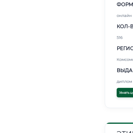
ФОРМ
онлайн
КОЛ-В
516
РЕГИО
Комсом
ВЫДА
диплом 
Узнать ц