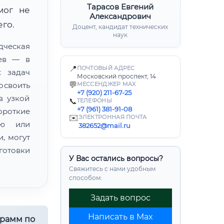
Тарасов Евгений
мог не
Александрович
его.
Доцент, кандидат технических
наук
ческая
цев — в
📍
ПОЧТОВЫЙ АДРЕС
х задач
Московский проспект, 14
💬
освоить
МЕССЕНДЖЕР MAX
+7 (920) 211-67-25
в узкой
📞
ТЕЛЕФОНЫ
+7 (961) 381-91-08
ороткие
✉️
ЭЛЕКТРОННАЯ ПОЧТА
ию или
382652@mail.ru
, могут
готовки
У Вас остались вопросы?
Свяжитесь с нами удобным
способом:
Задать вопрос
Написать в Max
грамм по