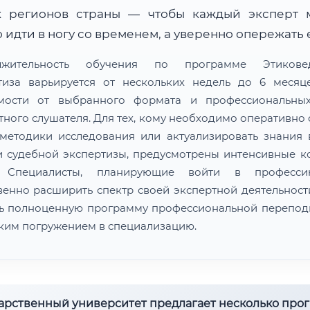
х регионов страны — чтобы каждый эксперт 
 идти в ногу со временем, а уверенно опережать 
лжительность обучения по программе Этиковед
тиза варьируется от нескольких недель до 6 меся
мости от выбранного формата и профессиональны
тного слушателя. Для тех, кому необходимо оперативно 
методики исследования или актуализировать знания 
и судебной экспертизы, предусмотрены интенсивные к
. Специалисты, планирующие войти в професс
венно расширить спектр своей экспертной деятельности
ь полноценную программу профессиональной перепод
оким погружением в специализацию.
дарственный университет предлагает несколько про