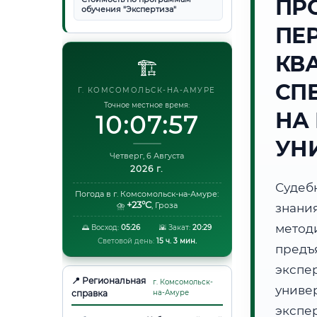
ПР
обучения "Экспертиза"
ПЕ
КВ
🏗️
СП
Г. КОМСОМОЛЬСК-НА-АМУРЕ
Точное местное время:
НА
10:07:57
УН
Четверг, 6 Августа
2026 г.
Судеб
Погода в г. Комсомольск-на-Амуре:
+23°C
⛈️
,
Гроза
знани
метод
🌅 Восход:
05:26
🌇 Закат:
20:29
Световой день:
15 ч. 3 мин.
предъ
экспе
📍 Региональная
г. Комсомольск-
унив
справка
на-Амуре
экспе