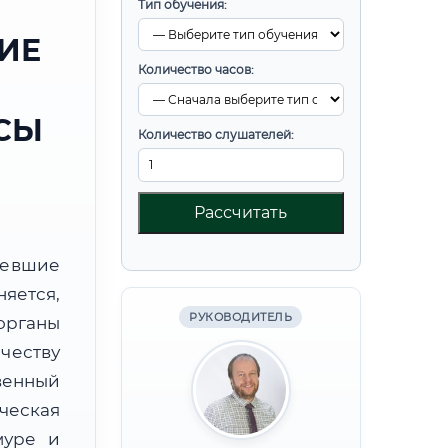
Тип обучения:
ИЕ
Количество часов:
СЫ
Количество слушателей:
Рассчитать
ревшие
яется,
РУКОВОДИТЕЛЬ
органы
честву
венный
еская
муре и