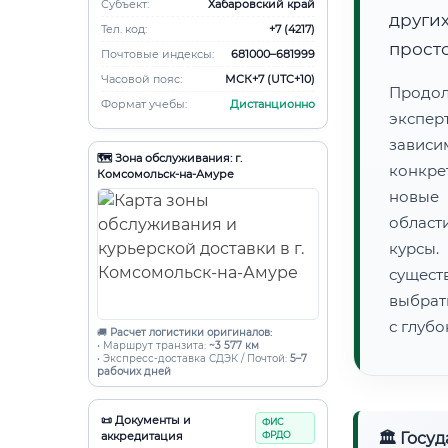
Субъект:
Хабаровский край
други
Тел. код:
+7 (4217)
просто
Почтовые индексы:
681000–681999
Часовой пояс:
МСК+7 (UTC+10)
Продо
Формат учебы:
Дистанционно
экспер
зависи
🗺️ Зона обслуживания: г.
конкре
Комсомольск-на-Амуре
новые 
област
курсы
сущест
выбрат
с глуб
🚚
Расчет логистики оригиналов:
• Маршрут транзита:
~3 577 км
• Экспресс-доставка СДЭК / Почтой:
5–7
рабочих дней
📜 Документы и
ФИС
аккредитация
ФРДО
🏛 Госу