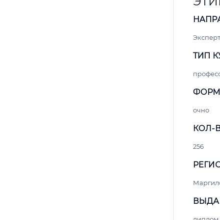
ЭТИ
НАПР
Экспер
ТИП К
профес
ФОРМ
очно
КОЛ-В
256
РЕГИО
Маргил
ВЫДА
диплом 