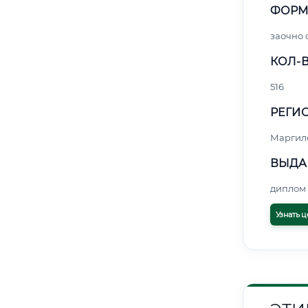
ФОРМ
заочно 
КОЛ-В
516
РЕГИО
Маргил
ВЫДА
диплом 
Узнать ц