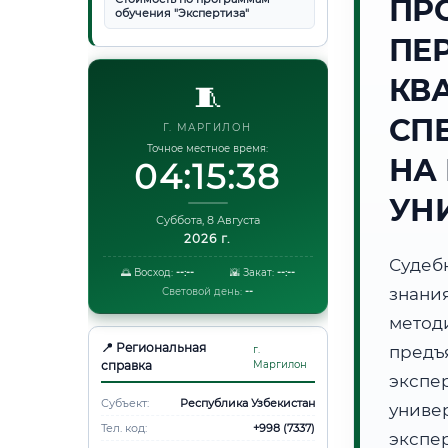
ПР
обучения "Экспертиза"
ПЕ
КВ
🧵
СП
Г. МАРГИЛОН
Точное местное время:
НА
04:15:39
УН
Суббота, 8 Августа
2026 г.
Судеб
🌅 Восход:
--:--
🌇 Закат:
--:--
знани
Световой день:
--
метод
📍 Региональная
предъ
г.
справка
Маргилон
экспе
Субъект:
Республика Узбекистан
унив
Тел. код:
+998 (7337)
экспе