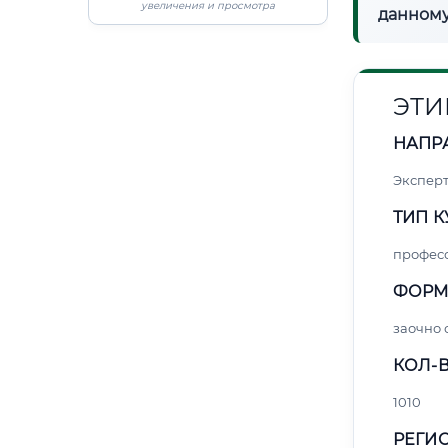
увеличения и просмотра
данному
ЭТИ
НАПР
Экспер
ТИП К
профес
ФОРМ
заочно 
КОЛ-В
1010
РЕГИО