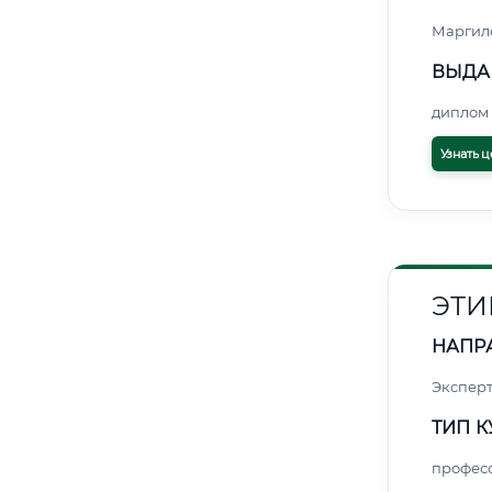
Маргил
ВЫДА
диплом 
Узнать ц
ЭТИ
НАПР
Экспер
ТИП К
профес