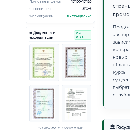
Почтовые индексы:
151100–151120
страны
Часовой пояс:
UTC+5
времен
Формат учебы:
Дистанционно
Продо
📜 Документы и
ФИС
экспер
аккредитация
ФРДО
зависи
конкре
новые 
област
курсы
сущест
выбрат
с глуб
🏛 Госу
🔍
Нажмите на документ для