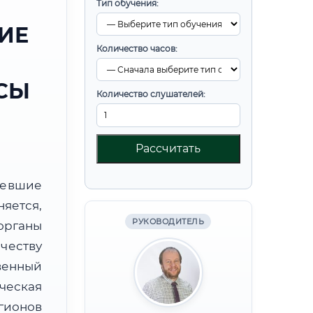
Тип обучения:
ИЕ
Количество часов:
СЫ
Количество слушателей:
Рассчитать
ревшие
яется,
РУКОВОДИТЕЛЬ
органы
честву
венный
еская
гионов