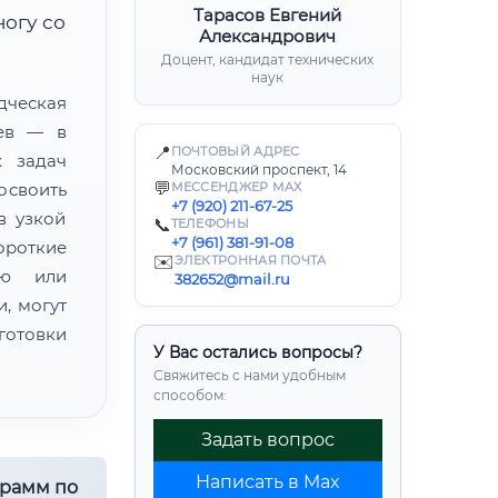
Тарасов Евгений
ногу со
Александрович
Доцент, кандидат технических
наук
ческая
цев — в
📍
ПОЧТОВЫЙ АДРЕС
х задач
Московский проспект, 14
💬
освоить
МЕССЕНДЖЕР MAX
+7 (920) 211-67-25
в узкой
📞
ТЕЛЕФОНЫ
+7 (961) 381-91-08
ороткие
✉️
ЭЛЕКТРОННАЯ ПОЧТА
ию или
382652@mail.ru
, могут
готовки
У Вас остались вопросы?
Свяжитесь с нами удобным
способом:
Задать вопрос
Написать в Max
грамм по