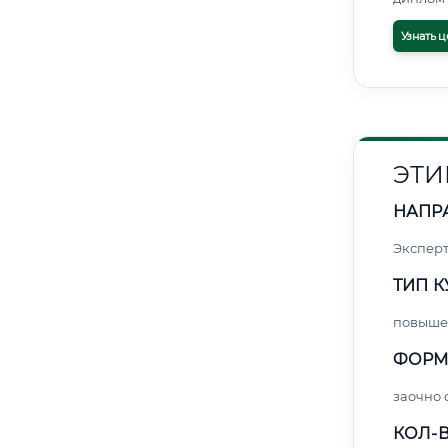
Узнать ц
ЭТИ
НАПР
Экспер
ТИП К
повыше
ФОРМ
заочно 
КОЛ-В