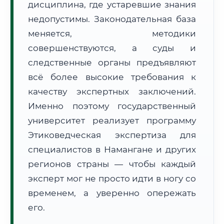
дисциплина, где устаревшие знания
Формат учебы:
Дистанционно
недопустимы. Законодательная база
меняется, методики
🗺️ Зона обслуживания: г. Наманган
совершенствуются, а суды и
следственные органы предъявляют
всё более высокие требования к
качеству экспертных заключений.
Именно поэтому государственный
🚚
Расчет логистики оригиналов:
университет реализует программу
• Маршрут транзита:
~1 767 км
• Экспресс-доставка СДЭК / Почтой:
3–4 рабочих дня
Этиковедческая экспертиза для
специалистов в Намангане и других
📜 Документы и аккредитация
ФИС ФРДО
регионов страны — чтобы каждый
эксперт мог не просто идти в ногу со
временем, а уверенно опережать
🔍
Нажмите на документ для увеличения и просмотра
его.