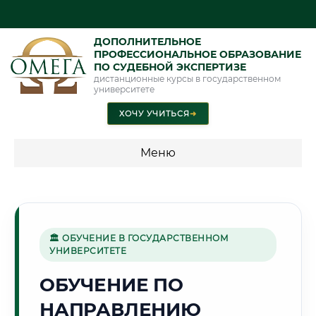
ДОПОЛНИТЕЛЬНОЕ
ПРОФЕССИОНАЛЬНОЕ ОБРАЗОВАНИЕ
ПО СУДЕБНОЙ ЭКСПЕРТИЗЕ
дистанционные курсы в государственном
университете
ХОЧУ УЧИТЬСЯ
➜
Меню
💰 ПРОГРАММЫ И СТОИМОСТЬ
Стоимость по программам обучения "Экспертные
специальности"
🏛 ОБУЧЕНИЕ В ГОСУДАРСТВЕННОМ
УНИВЕРСИТЕТЕ
Стоимость по программам обучения "Судебная экспертиза"
ОБУЧЕНИЕ ПО
Стоимость по программам обучения "Экспертиза"
НАПРАВЛЕНИЮ