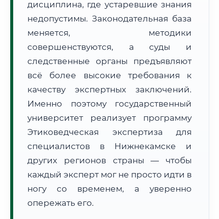
дисциплина, где устаревшие знания
Формат учебы:
Дистанционно
недопустимы. Законодательная база
меняется, методики
🗺️ Зона обслуживания: г. Нижнекамск
совершенствуются, а суды и
следственные органы предъявляют
всё более высокие требования к
качеству экспертных заключений.
Именно поэтому государственный
🚚
Расчет логистики оригиналов:
университет реализует программу
• Маршрут транзита:
~1 953 км
• Экспресс-доставка СДЭК / Почтой:
3–5 рабочих дней
Этиковедческая экспертиза для
специалистов в Нижнекамске и
📜 Документы и аккредитация
ФИС ФРДО
других регионов страны — чтобы
каждый эксперт мог не просто идти в
ногу со временем, а уверенно
🔍
Нажмите на документ для увеличения и просмотра
опережать его.