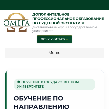
ДОПОЛНИТЕЛЬНОЕ
ПРОФЕССИОНАЛЬНОЕ ОБРАЗОВАНИЕ
ПО СУДЕБНОЙ ЭКСПЕРТИЗЕ
дистанционные курсы в государственном
университете
ХОЧУ УЧИТЬСЯ
➜
Меню
💰 ПРОГРАММЫ И СТОИМОСТЬ
Стоимость по программам обучения "Экспертные
специальности"
🏛 ОБУЧЕНИЕ В ГОСУДАРСТВЕННОМ
УНИВЕРСИТЕТЕ
Стоимость по программам обучения "Судебная экспертиза"
ОБУЧЕНИЕ ПО
Стоимость по программам обучения "Экспертиза"
НАПРАВЛЕНИЮ