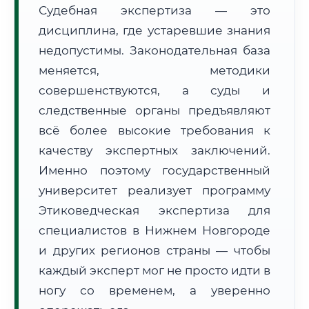
Судебная экспертиза — это
Формат учебы:
Дистанционно
дисциплина, где устаревшие знания
недопустимы. Законодательная база
🗺️ Зона обслуживания: г. Нижний Новгород
меняется, методики
совершенствуются, а суды и
следственные органы предъявляют
всё более высокие требования к
качеству экспертных заключений.
🚚
Расчет логистики оригиналов:
• Маршрут транзита:
Именно поэтому государственный
~2 412 км
• Экспресс-доставка СДЭК / Почтой:
3–5 рабочих дней
университет реализует программу
Этиковедческая экспертиза для
📜 Документы и аккредитация
ФИС ФРДО
специалистов в Нижнем Новгороде
и других регионов страны — чтобы
каждый эксперт мог не просто идти в
🔍
Нажмите на документ для увеличения и просмотра
ногу со временем, а уверенно