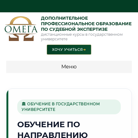
ДОПОЛНИТЕЛЬНОЕ
ПРОФЕССИОНАЛЬНОЕ ОБРАЗОВАНИЕ
ПО СУДЕБНОЙ ЭКСПЕРТИЗЕ
дистанционные курсы в государственном
университете
ХОЧУ УЧИТЬСЯ
➜
Меню
💰 ПРОГРАММЫ И СТОИМОСТЬ
Стоимость по программам обучения "Экспертные
специальности"
🏛 ОБУЧЕНИЕ В ГОСУДАРСТВЕННОМ
УНИВЕРСИТЕТЕ
Стоимость по программам обучения "Судебная экспертиза"
ОБУЧЕНИЕ ПО
Стоимость по программам обучения "Экспертиза"
НАПРАВЛЕНИЮ