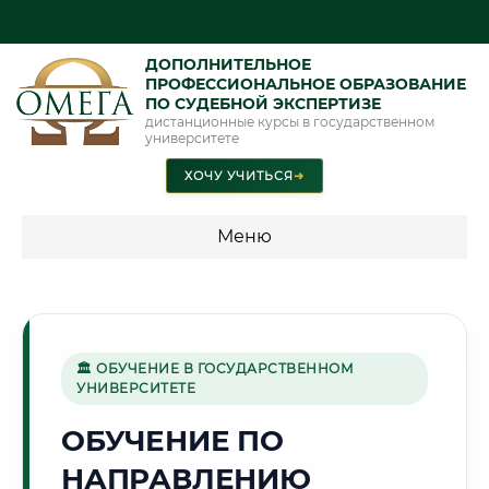
ДОПОЛНИТЕЛЬНОЕ
ПРОФЕССИОНАЛЬНОЕ ОБРАЗОВАНИЕ
ПО СУДЕБНОЙ ЭКСПЕРТИЗЕ
дистанционные курсы в государственном
университете
ХОЧУ УЧИТЬСЯ
➜
Меню
💰 ПРОГРАММЫ И СТОИМОСТЬ
Стоимость по программам обучения "Экспертные
специальности"
🏛 ОБУЧЕНИЕ В ГОСУДАРСТВЕННОМ
УНИВЕРСИТЕТЕ
Стоимость по программам обучения "Судебная экспертиза"
ОБУЧЕНИЕ ПО
Стоимость по программам обучения "Экспертиза"
НАПРАВЛЕНИЮ