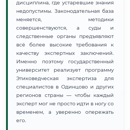
дисциплина, где устаревшие знания
Формат учебы:
Дистанционно
недопустимы. Законодательная база
меняется, методики
🗺️ Зона обслуживания: г. Одинцово
совершенствуются, а суды и
следственные органы предъявляют
всё более высокие требования к
качеству экспертных заключений.
Именно поэтому государственный
🚚
Расчет логистики оригиналов:
университет реализует программу
• Маршрут транзита:
~2 834 км
• Экспресс-доставка СДЭК / Почтой:
4–6 рабочих дней
Этиковедческая экспертиза для
специалистов в Одинцово и других
📜 Документы и аккредитация
ФИС ФРДО
регионов страны — чтобы каждый
эксперт мог не просто идти в ногу со
временем, а уверенно опережать
🔍
Нажмите на документ для увеличения и просмотра
его.