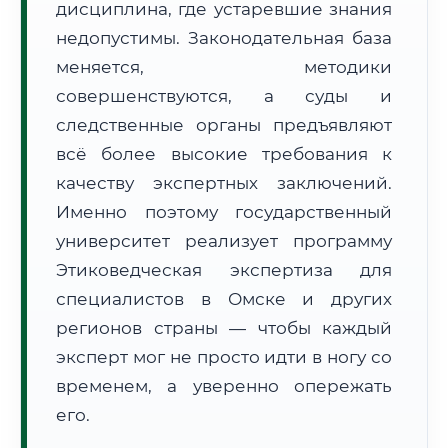
дисциплина, где устаревшие знания
Формат учебы:
Дистанционно
недопустимы. Законодательная база
меняется, методики
🗺️ Зона обслуживания: г. Омск
совершенствуются, а суды и
следственные органы предъявляют
всё более высокие требования к
качеству экспертных заключений.
Именно поэтому государственный
🚚
Расчет логистики оригиналов:
университет реализует программу
• Маршрут транзита:
~609 км
• Экспресс-доставка СДЭК / Почтой:
1–2 рабочих дня
Этиковедческая экспертиза для
специалистов в Омске и других
📜 Документы и аккредитация
ФИС ФРДО
регионов страны — чтобы каждый
эксперт мог не просто идти в ногу со
временем, а уверенно опережать
🔍
Нажмите на документ для увеличения и просмотра
его.