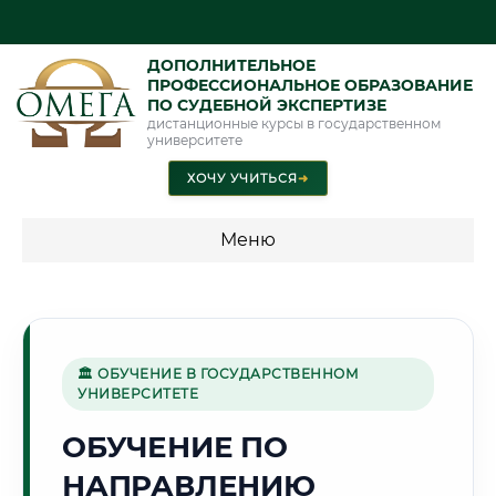
ДОПОЛНИТЕЛЬНОЕ
ПРОФЕССИОНАЛЬНОЕ ОБРАЗОВАНИЕ
ПО СУДЕБНОЙ ЭКСПЕРТИЗЕ
дистанционные курсы в государственном
университете
ХОЧУ УЧИТЬСЯ
➜
Меню
💰 ПРОГРАММЫ И СТОИМОСТЬ
Стоимость по программам обучения "Экспертные
специальности"
🏛 ОБУЧЕНИЕ В ГОСУДАРСТВЕННОМ
УНИВЕРСИТЕТЕ
Стоимость по программам обучения "Судебная экспертиза"
ОБУЧЕНИЕ ПО
Стоимость по программам обучения "Экспертиза"
НАПРАВЛЕНИЮ