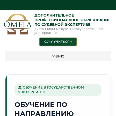
ДОПОЛНИТЕЛЬНОЕ
ПРОФЕССИОНАЛЬНОЕ ОБРАЗОВАНИЕ
ПО СУДЕБНОЙ ЭКСПЕРТИЗЕ
дистанционные курсы в государственном
университете
ХОЧУ УЧИТЬСЯ
➜
Меню
💰 ПРОГРАММЫ И СТОИМОСТЬ
Стоимость по программам обучения "Экспертные
специальности"
🏛 ОБУЧЕНИЕ В ГОСУДАРСТВЕННОМ
УНИВЕРСИТЕТЕ
Стоимость по программам обучения "Судебная экспертиза"
ОБУЧЕНИЕ ПО
Стоимость по программам обучения "Экспертиза"
НАПРАВЛЕНИЮ