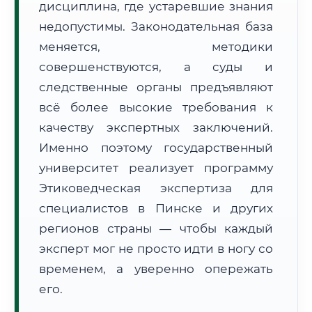
дисциплина, где устаревшие знания
Формат учебы:
Дистанционно
недопустимы. Законодательная база
меняется, методики
🗺️ Зона обслуживания: г. Пинск
совершенствуются, а суды и
следственные органы предъявляют
всё более высокие требования к
качеству экспертных заключений.
Именно поэтому государственный
🚚
Расчет логистики оригиналов:
университет реализует программу
• Маршрут транзита:
~3 663 км
• Экспресс-доставка СДЭК / Почтой:
5–7 рабочих дней
Этиковедческая экспертиза для
специалистов в Пинске и других
📜 Документы и аккредитация
ФИС ФРДО
регионов страны — чтобы каждый
эксперт мог не просто идти в ногу со
временем, а уверенно опережать
🔍
Нажмите на документ для увеличения и просмотра
его.