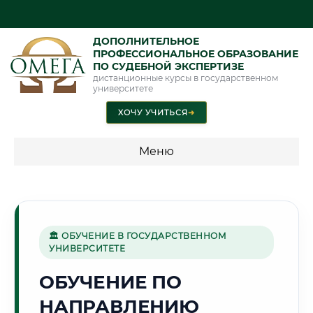
ДОПОЛНИТЕЛЬНОЕ
ПРОФЕССИОНАЛЬНОЕ ОБРАЗОВАНИЕ
ПО СУДЕБНОЙ ЭКСПЕРТИЗЕ
дистанционные курсы в государственном
университете
ХОЧУ УЧИТЬСЯ
➜
Меню
💰 ПРОГРАММЫ И СТОИМОСТЬ
Стоимость по программам обучения "Экспертные
специальности"
🏛 ОБУЧЕНИЕ В ГОСУДАРСТВЕННОМ
УНИВЕРСИТЕТЕ
Стоимость по программам обучения "Судебная экспертиза"
ОБУЧЕНИЕ ПО
Стоимость по программам обучения "Экспертиза"
НАПРАВЛЕНИЮ