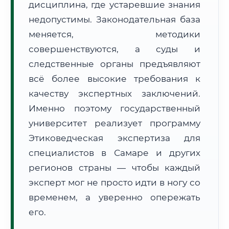
дисциплина, где устаревшие знания
Формат учебы:
Дистанционно
недопустимы. Законодательная база
меняется, методики
🗺️ Зона обслуживания: г. Самара
совершенствуются, а суды и
следственные органы предъявляют
всё более высокие требования к
качеству экспертных заключений.
Именно поэтому государственный
🚚
Расчет логистики оригиналов:
университет реализует программу
• Маршрут транзита:
~2 127 км
• Экспресс-доставка СДЭК / Почтой:
3–5 рабочих дней
Этиковедческая экспертиза для
специалистов в Самаре и других
📜 Документы и аккредитация
ФИС ФРДО
регионов страны — чтобы каждый
эксперт мог не просто идти в ногу со
временем, а уверенно опережать
🔍
Нажмите на документ для увеличения и просмотра
его.