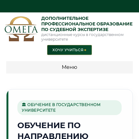
ДОПОЛНИТЕЛЬНОЕ
ПРОФЕССИОНАЛЬНОЕ ОБРАЗОВАНИЕ
ПО СУДЕБНОЙ ЭКСПЕРТИЗЕ
дистанционные курсы в государственном
университете
ХОЧУ УЧИТЬСЯ
➜
Меню
💰 ПРОГРАММЫ И СТОИМОСТЬ
Стоимость по программам обучения "Экспертные
специальности"
🏛 ОБУЧЕНИЕ В ГОСУДАРСТВЕННОМ
УНИВЕРСИТЕТЕ
Стоимость по программам обучения "Судебная экспертиза"
ОБУЧЕНИЕ ПО
Стоимость по программам обучения "Экспертиза"
НАПРАВЛЕНИЮ