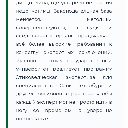
дисциплина, где устаревшие знания
Формат учебы:
Дистанционно
недопустимы. Законодательная база
меняется, методики
🗺️ Зона обслуживания: г. Санкт-Петербург
совершенствуются, а суды и
следственные органы предъявляют
всё более высокие требования к
качеству экспертных заключений.
Именно поэтому государственный
🚚
Расчет логистики оригиналов:
университет реализует программу
• Маршрут транзита:
~3 105 км
• Экспресс-доставка СДЭК / Почтой:
4–6 рабочих дней
Этиковедческая экспертиза для
специалистов в Санкт-Петербурге и
📜 Документы и аккредитация
ФИС ФРДО
других регионов страны — чтобы
каждый эксперт мог не просто идти в
ногу со временем, а уверенно
🔍
Нажмите на документ для увеличения и просмотра
опережать его.