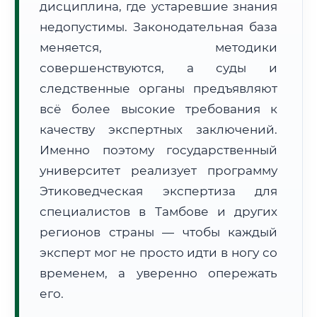
дисциплина, где устаревшие знания
Формат учебы:
Дистанционно
недопустимы. Законодательная база
меняется, методики
🗺️ Зона обслуживания: г. Тамбов
совершенствуются, а суды и
следственные органы предъявляют
всё более высокие требования к
качеству экспертных заключений.
Именно поэтому государственный
🚚
Расчет логистики оригиналов:
университет реализует программу
• Маршрут транзита:
~2 691 км
• Экспресс-доставка СДЭК / Почтой:
4–6 рабочих дней
Этиковедческая экспертиза для
специалистов в Тамбове и других
📜 Документы и аккредитация
ФИС ФРДО
регионов страны — чтобы каждый
эксперт мог не просто идти в ногу со
временем, а уверенно опережать
🔍
Нажмите на документ для увеличения и просмотра
его.