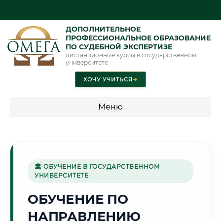
ДОПОЛНИТЕЛЬНОЕ
ПРОФЕССИОНАЛЬНОЕ ОБРАЗОВАНИЕ
ПО СУДЕБНОЙ ЭКСПЕРТИЗЕ
дистанционные курсы в государственном
университете
ХОЧУ УЧИТЬСЯ
➜
Меню
💰 ПРОГРАММЫ И СТОИМОСТЬ
Стоимость по программам обучения "Экспертные
специальности"
🏛 ОБУЧЕНИЕ В ГОСУДАРСТВЕННОМ
УНИВЕРСИТЕТЕ
Стоимость по программам обучения "Судебная экспертиза"
ОБУЧЕНИЕ ПО
Стоимость по программам обучения "Экспертиза"
НАПРАВЛЕНИЮ