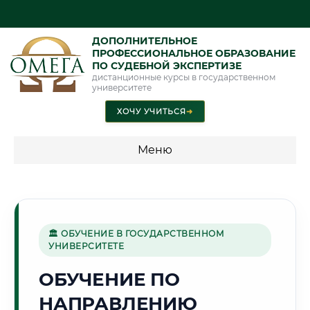
ДОПОЛНИТЕЛЬНОЕ
ПРОФЕССИОНАЛЬНОЕ ОБРАЗОВАНИЕ
ПО СУДЕБНОЙ ЭКСПЕРТИЗЕ
дистанционные курсы в государственном
университете
ХОЧУ УЧИТЬСЯ
➜
Меню
💰 ПРОГРАММЫ И СТОИМОСТЬ
Стоимость по программам обучения "Экспертные
специальности"
🏛 ОБУЧЕНИЕ В ГОСУДАРСТВЕННОМ
УНИВЕРСИТЕТЕ
Стоимость по программам обучения "Судебная экспертиза"
ОБУЧЕНИЕ ПО
Стоимость по программам обучения "Экспертиза"
НАПРАВЛЕНИЮ