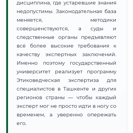
дисциплина, где устаревшие знания
Формат учебы:
Дистанционно
недопустимы. Законодательная база
меняется, методики
🗺️ Зона обслуживания: г. Ташкент
совершенствуются, а суды и
следственные органы предъявляют
всё более высокие требования к
качеству экспертных заключений.
Именно поэтому государственный
🚚
Расчет логистики оригиналов:
университет реализует программу
• Маршрут транзита:
~1 832 км
• Экспресс-доставка СДЭК / Почтой:
3–5 рабочих дней
Этиковедческая экспертиза для
специалистов в Ташкенте и других
📜 Документы и аккредитация
ФИС ФРДО
регионов страны — чтобы каждый
эксперт мог не просто идти в ногу со
временем, а уверенно опережать
🔍
Нажмите на документ для увеличения и просмотра
его.