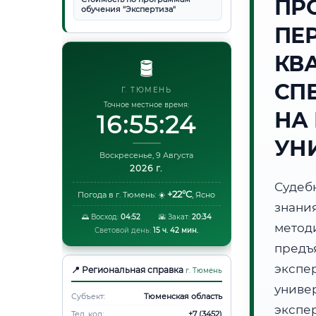
ПР
обучения "Экспертиза"
ПЕ
КВ
🛢️
СП
Г. ТЮМЕНЬ
Точное местное время:
НА
16:55:25
УН
Воскресенье, 9 Августа
2026 г.
Судеб
+22°C
Погода в г. Тюмень:
☀️
,
Ясно
знани
🌅 Восход:
04:52
🌇 Закат:
20:34
метод
Световой день:
15 ч. 42 мин.
предъ
экспе
📍 Региональная справка
г. Тюмень
унив
Субъект:
Тюменская область
экспе
Тел. код:
+7 (3452)