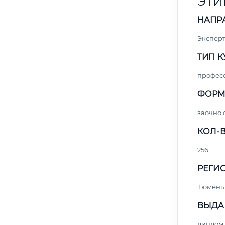
ЭТИ
НАПР
Экспер
ТИП К
профес
ФОРМ
заочно 
КОЛ-В
256
РЕГИО
Тюмень
ВЫДА
диплом 