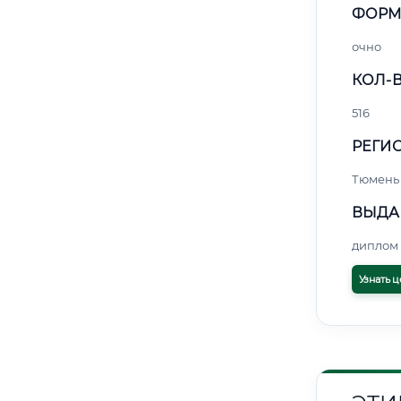
ФОРМ
очно
КОЛ-В
516
РЕГИО
Тюмень
ВЫДА
диплом 
Узнать ц