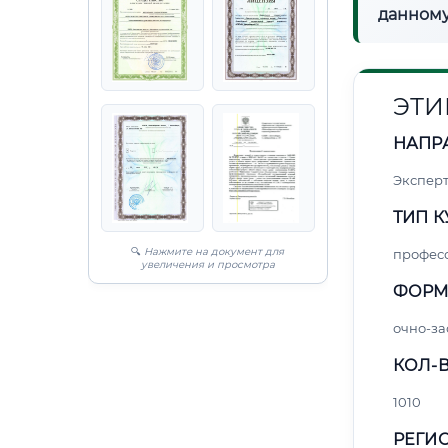
данному
ЭТИ
НАПР
Экспер
ТИП К
🔍
Нажмите на документ для
профес
увеличения и просмотра
ФОРМ
очно-за
КОЛ-В
1010
РЕГИО