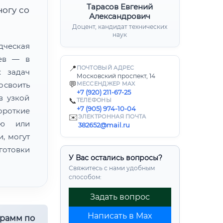
Тарасов Евгений
ногу со
Александрович
Доцент, кандидат технических
наук
ческая
цев — в
📍
ПОЧТОВЫЙ АДРЕС
х задач
Московский проспект, 14
💬
освоить
МЕССЕНДЖЕР MAX
+7 (920) 211-67-25
в узкой
📞
ТЕЛЕФОНЫ
+7 (905) 974-10-04
ороткие
✉️
ЭЛЕКТРОННАЯ ПОЧТА
ию или
382652@mail.ru
, могут
готовки
У Вас остались вопросы?
Свяжитесь с нами удобным
способом:
Задать вопрос
Написать в Max
грамм по