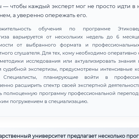
 — чтобы каждый эксперт мог не просто идти в 
ем, а уверенно опережать его.
лжительность обучения по программе Этиковед
тиза варьируется от нескольких недель до 6 меся
мости от выбранного формата и профессиональны
тного слушателя. Для тех, кому необходимо оперативно 
методики исследования или актуализировать знания 
и судебной экспертизы, предусмотрены интенсивные к
. Специалисты, планирующие войти в професс
венно расширить спектр своей экспертной деятельности
ь полноценную программу профессиональной перепод
оким погружением в специализацию.
дарственный университет предлагает несколько про