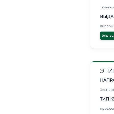
Тюмень
ВЫДА
диплом 
Узнать ц
ЭТИ
НАПР
Экспер
ТИП К
профес