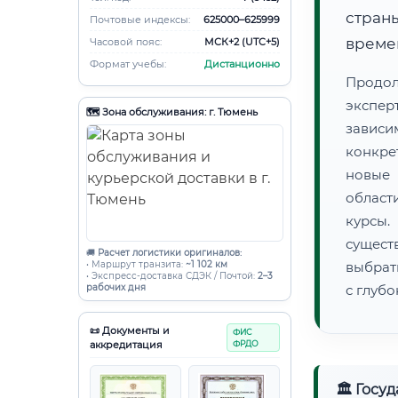
страны
Почтовые индексы:
625000–625999
времен
Часовой пояс:
МСК+2 (UTC+5)
Формат учебы:
Дистанционно
Продо
экспер
🗺️ Зона обслуживания: г. Тюмень
зависи
конкре
новые 
област
курсы
сущест
🚚
Расчет логистики оригиналов:
• Маршрут транзита:
~1 102 км
выбрат
• Экспресс-доставка СДЭК / Почтой:
2–3
рабочих дня
с глуб
📜 Документы и
ФИС
аккредитация
ФРДО
🏛 Госу