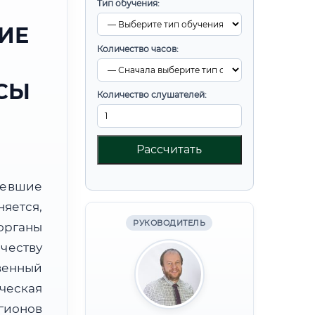
Тип обучения:
ИЕ
Количество часов:
СЫ
Количество слушателей:
Рассчитать
ревшие
яется,
РУКОВОДИТЕЛЬ
органы
честву
венный
еская
гионов