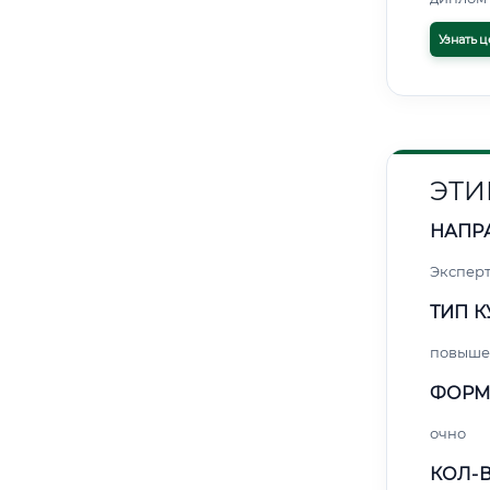
Узнать ц
ЭТИ
НАПР
Экспер
ТИП К
повыше
ФОРМ
очно
КОЛ-В