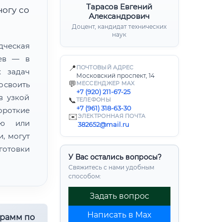
Тарасов Евгений
ногу со
Александрович
Доцент, кандидат технических
наук
ческая
цев — в
📍
ПОЧТОВЫЙ АДРЕС
х задач
Московский проспект, 14
💬
освоить
МЕССЕНДЖЕР MAX
+7 (920) 211-67-25
в узкой
📞
ТЕЛЕФОНЫ
+7 (961) 318-63-30
ороткие
✉️
ЭЛЕКТРОННАЯ ПОЧТА
ию или
382652@mail.ru
, могут
готовки
У Вас остались вопросы?
Свяжитесь с нами удобным
способом:
Задать вопрос
Написать в Max
грамм по