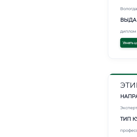
Вологд
ВЫДА
диплом 
Узнать ц
ЭТИ
НАПР
Экспер
ТИП К
профес