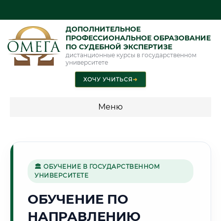
ДОПОЛНИТЕЛЬНОЕ
ПРОФЕССИОНАЛЬНОЕ ОБРАЗОВАНИЕ
ПО СУДЕБНОЙ ЭКСПЕРТИЗЕ
дистанционные курсы в государственном
университете
ХОЧУ УЧИТЬСЯ
➜
Меню
💰 ПРОГРАММЫ И СТОИМОСТЬ
Стоимость по программам обучения "Экспертные
специальности"
🏛 ОБУЧЕНИЕ В ГОСУДАРСТВЕННОМ
УНИВЕРСИТЕТЕ
Стоимость по программам обучения "Судебная экспертиза"
ОБУЧЕНИЕ ПО
Стоимость по программам обучения "Экспертиза"
НАПРАВЛЕНИЮ