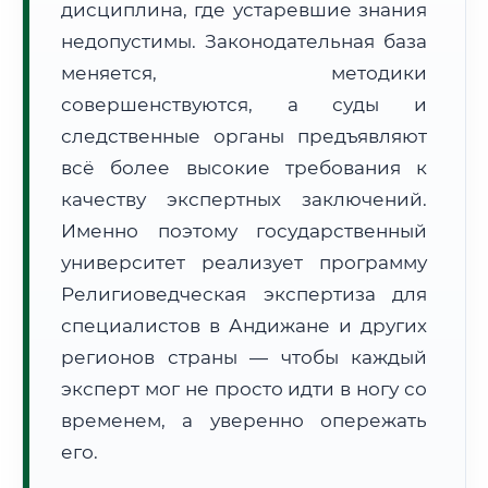
дисциплина, где устаревшие знания
Формат учебы:
Дистанционно
недопустимы. Законодательная база
меняется, методики
🗺️ Зона обслуживания: г. Андижан
совершенствуются, а суды и
следственные органы предъявляют
всё более высокие требования к
качеству экспертных заключений.
Именно поэтому государственный
🚚
Расчет логистики оригиналов:
университет реализует программу
• Маршрут транзита:
~1 766 км
• Экспресс-доставка СДЭК / Почтой:
3–4 рабочих дня
Религиоведческая экспертиза для
специалистов в Андижане и других
📜 Документы и аккредитация
ФИС ФРДО
регионов страны — чтобы каждый
эксперт мог не просто идти в ногу со
временем, а уверенно опережать
🔍
Нажмите на документ для увеличения и просмотра
его.