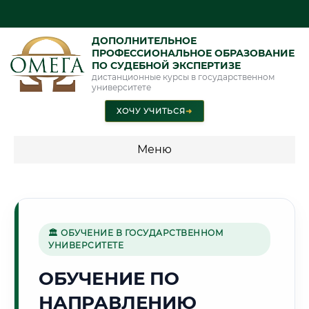
ДОПОЛНИТЕЛЬНОЕ
ПРОФЕССИОНАЛЬНОЕ ОБРАЗОВАНИЕ
ПО СУДЕБНОЙ ЭКСПЕРТИЗЕ
дистанционные курсы в государственном
университете
ХОЧУ УЧИТЬСЯ
➜
Меню
💰 ПРОГРАММЫ И СТОИМОСТЬ
Стоимость по программам обучения "Экспертные
специальности"
🏛 ОБУЧЕНИЕ В ГОСУДАРСТВЕННОМ
УНИВЕРСИТЕТЕ
Стоимость по программам обучения "Судебная экспертиза"
ОБУЧЕНИЕ ПО
Стоимость по программам обучения "Экспертиза"
НАПРАВЛЕНИЮ