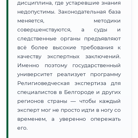
дисциплина, где устаревшие знания
Формат учебы:
Дистанционно
недопустимы. Законодательная база
меняется, методики
🗺️ Зона обслуживания: г. Белгород
совершенствуются, а суды и
следственные органы предъявляют
всё более высокие требования к
качеству экспертных заключений.
Именно поэтому государственный
🚚
Расчет логистики оригиналов:
университет реализует программу
• Маршрут транзита:
~3 095 км
• Экспресс-доставка СДЭК / Почтой:
4–6 рабочих дней
Религиоведческая экспертиза для
специалистов в Белгороде и других
📜 Документы и аккредитация
ФИС ФРДО
регионов страны — чтобы каждый
эксперт мог не просто идти в ногу со
временем, а уверенно опережать
🔍
Нажмите на документ для увеличения и просмотра
его.