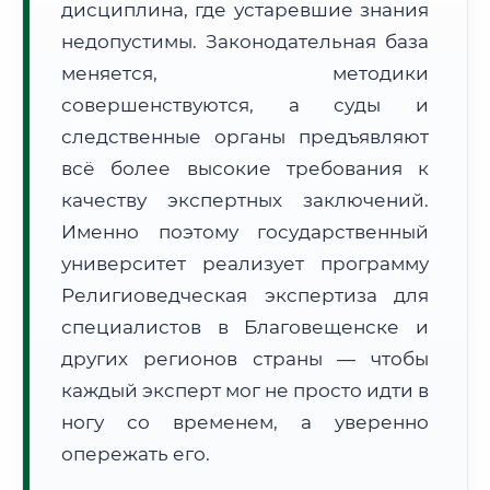
дисциплина, где устаревшие знания
Формат учебы:
Дистанционно
недопустимы. Законодательная база
меняется, методики
🗺️ Зона обслуживания: г. Благовещенск
совершенствуются, а суды и
следственные органы предъявляют
всё более высокие требования к
качеству экспертных заключений.
Именно поэтому государственный
🚚
Расчет логистики оригиналов:
университет реализует программу
• Маршрут транзита:
~3 001 км
• Экспресс-доставка СДЭК / Почтой:
4–6 рабочих дней
Религиоведческая экспертиза для
специалистов в Благовещенске и
📜 Документы и аккредитация
ФИС ФРДО
других регионов страны — чтобы
каждый эксперт мог не просто идти в
ногу со временем, а уверенно
🔍
Нажмите на документ для увеличения и просмотра
опережать его.