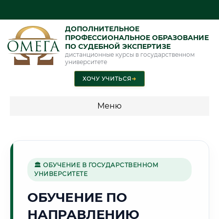
ДОПОЛНИТЕЛЬНОЕ
ПРОФЕССИОНАЛЬНОЕ ОБРАЗОВАНИЕ
ПО СУДЕБНОЙ ЭКСПЕРТИЗЕ
дистанционные курсы в государственном
университете
ХОЧУ УЧИТЬСЯ
➜
Меню
💰 ПРОГРАММЫ И СТОИМОСТЬ
Стоимость по программам обучения "Экспертные
специальности"
🏛 ОБУЧЕНИЕ В ГОСУДАРСТВЕННОМ
УНИВЕРСИТЕТЕ
Стоимость по программам обучения "Судебная экспертиза"
ОБУЧЕНИЕ ПО
Стоимость по программам обучения "Экспертиза"
НАПРАВЛЕНИЮ