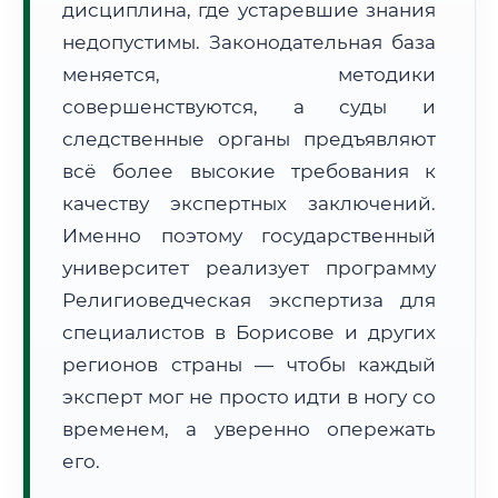
дисциплина, где устаревшие знания
Формат учебы:
Дистанционно
недопустимы. Законодательная база
меняется, методики
🗺️ Зона обслуживания: г. Борисов
совершенствуются, а суды и
следственные органы предъявляют
всё более высокие требования к
качеству экспертных заключений.
Именно поэтому государственный
🚚
Расчет логистики оригиналов:
университет реализует программу
• Маршрут транзита:
~3 414 км
• Экспресс-доставка СДЭК / Почтой:
5–7 рабочих дней
Религиоведческая экспертиза для
специалистов в Борисове и других
📜 Документы и аккредитация
ФИС ФРДО
регионов страны — чтобы каждый
эксперт мог не просто идти в ногу со
временем, а уверенно опережать
🔍
Нажмите на документ для увеличения и просмотра
его.