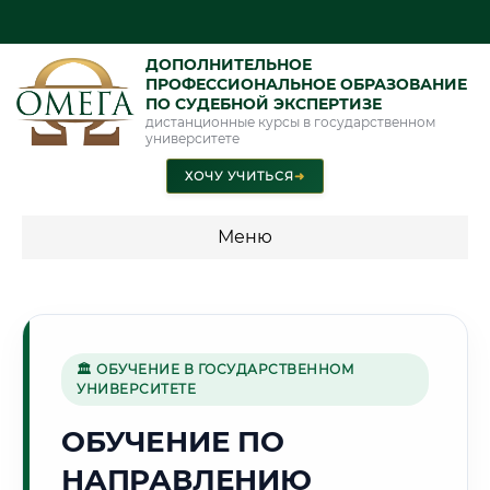
ДОПОЛНИТЕЛЬНОЕ
ПРОФЕССИОНАЛЬНОЕ ОБРАЗОВАНИЕ
ПО СУДЕБНОЙ ЭКСПЕРТИЗЕ
дистанционные курсы в государственном
университете
ХОЧУ УЧИТЬСЯ
➜
Меню
💰 ПРОГРАММЫ И СТОИМОСТЬ
Стоимость по программам обучения "Экспертные
специальности"
🏛 ОБУЧЕНИЕ В ГОСУДАРСТВЕННОМ
УНИВЕРСИТЕТЕ
Стоимость по программам обучения "Судебная экспертиза"
ОБУЧЕНИЕ ПО
Стоимость по программам обучения "Экспертиза"
НАПРАВЛЕНИЮ