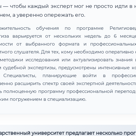
 — чтобы каждый эксперт мог не просто идти в 
ем, а уверенно опережать его.
лжительность обучения по программе Религиовед
тиза варьируется от нескольких недель до 6 меся
мости от выбранного формата и профессиональны
тного слушателя. Для тех, кому необходимо оперативно 
методики исследования или актуализировать знания 
и судебной экспертизы, предусмотрены интенсивные к
. Специалисты, планирующие войти в професс
венно расширить спектр своей экспертной деятельности
ь полноценную программу профессиональной перепод
оким погружением в специализацию.
дарственный университет предлагает несколько про