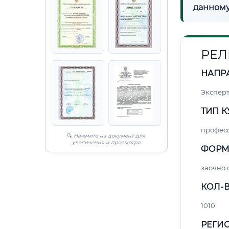
данному
РЕЛ
НАПР
Экспер
ТИП К
профес
🔍
Нажмите на документ для
увеличения и просмотра
ФОРМ
заочно 
КОЛ-В
1010
РЕГИО