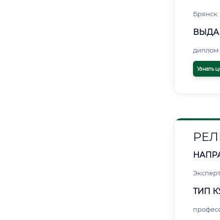
Брянск
ВЫДА
диплом 
Узнать ц
РЕЛ
НАПР
Экспер
ТИП К
профес