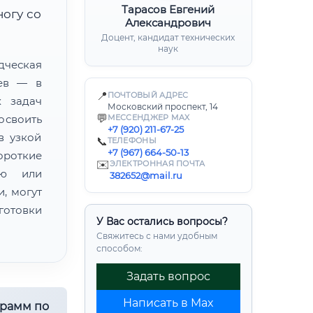
Тарасов Евгений
ногу со
Александрович
Доцент, кандидат технических
наук
ческая
цев — в
📍
ПОЧТОВЫЙ АДРЕС
х задач
Московский проспект, 14
💬
освоить
МЕССЕНДЖЕР MAX
+7 (920) 211-67-25
в узкой
📞
ТЕЛЕФОНЫ
+7 (967) 664-50-13
ороткие
✉️
ЭЛЕКТРОННАЯ ПОЧТА
ию или
382652@mail.ru
, могут
готовки
У Вас остались вопросы?
Свяжитесь с нами удобным
способом:
Задать вопрос
Написать в Max
грамм по