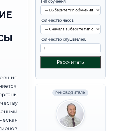
Тип обучения:
ИЕ
Количество часов:
СЫ
Количество слушателей:
Рассчитать
ревшие
яется,
РУКОВОДИТЕЛЬ
органы
честву
венный
ческая
гионов