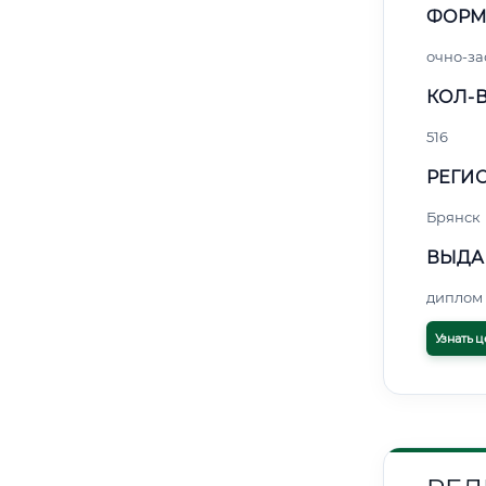
ФОРМ
очно-за
КОЛ-В
516
РЕГИО
Брянск
ВЫДА
диплом 
Узнать ц