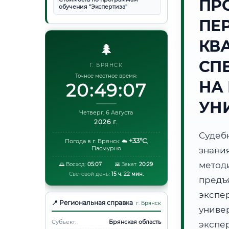
ПР
обучения "Экспертиза"
ПЕ
КВ
🌲
СП
Г. БРЯНСК
Точное местное время:
НА
20:49:08
УН
Четверг, 6 Августа
2026 г.
Судеб
+33°C
Погода в г. Брянск:
☁️
,
Пасмурно
знани
метод
🌅 Восход:
05:07
🌇 Закат:
20:29
Световой день:
15 ч. 22 мин.
предъ
экспе
📍 Региональная справка
г. Брянск
униве
Субъект:
Брянская область
экспе