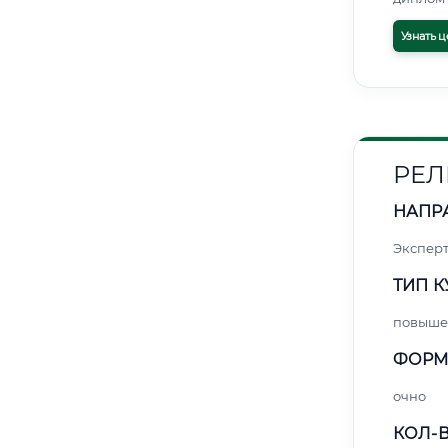
Узнать ц
РЕЛ
НАПР
Экспер
ТИП К
повыше
ФОРМ
очно
КОЛ-В