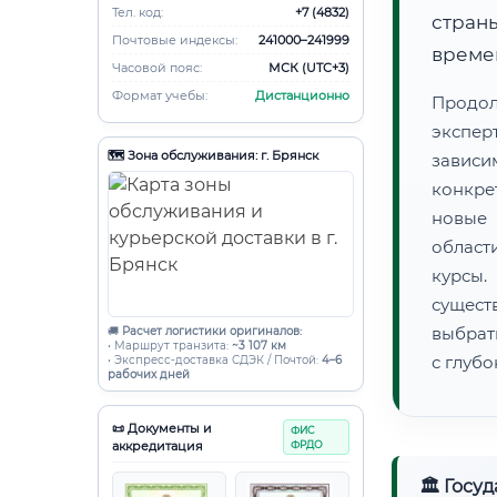
Тел. код:
+7 (4832)
страны
Почтовые индексы:
241000–241999
времен
Часовой пояс:
МСК (UTC+3)
Формат учебы:
Дистанционно
Продо
экспер
🗺️ Зона обслуживания: г. Брянск
зависи
конкре
новые 
област
курсы
сущест
выбрат
🚚
Расчет логистики оригиналов:
• Маршрут транзита:
~3 107 км
с глуб
• Экспресс-доставка СДЭК / Почтой:
4–6
рабочих дней
📜 Документы и
ФИС
аккредитация
ФРДО
🏛 Госу