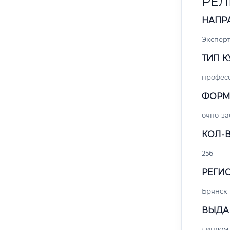
РЕЛ
НАПР
Экспер
ТИП К
профес
ФОРМ
очно-за
КОЛ-В
256
РЕГИО
Брянск
ВЫДА
диплом 