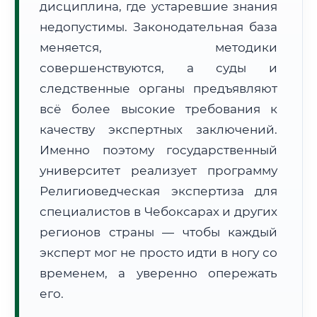
дисциплина, где устаревшие знания
Формат учебы:
Дистанционно
недопустимы. Законодательная база
меняется, методики
🗺️ Зона обслуживания: г. Чебоксары
совершенствуются, а суды и
следственные органы предъявляют
всё более высокие требования к
качеству экспертных заключений.
Именно поэтому государственный
🚚
Расчет логистики оригиналов:
университет реализует программу
• Маршрут транзита:
~2 221 км
• Экспресс-доставка СДЭК / Почтой:
3–5 рабочих дней
Религиоведческая экспертиза для
специалистов в Чебоксарах и других
📜 Документы и аккредитация
ФИС ФРДО
регионов страны — чтобы каждый
эксперт мог не просто идти в ногу со
временем, а уверенно опережать
🔍
Нажмите на документ для увеличения и просмотра
его.