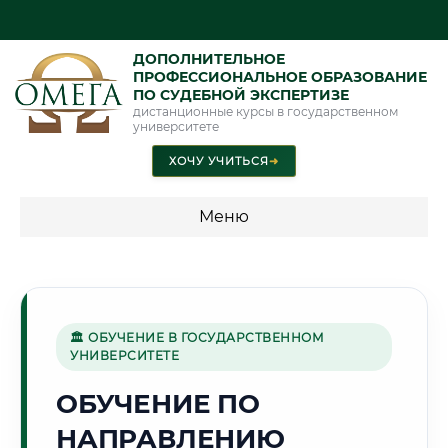
ДОПОЛНИТЕЛЬНОЕ
ПРОФЕССИОНАЛЬНОЕ ОБРАЗОВАНИЕ
ПО СУДЕБНОЙ ЭКСПЕРТИЗЕ
дистанционные курсы в государственном
университете
ХОЧУ УЧИТЬСЯ
➜
Меню
💰 ПРОГРАММЫ И СТОИМОСТЬ
Стоимость по программам обучения "Экспертные
специальности"
🏛 ОБУЧЕНИЕ В ГОСУДАРСТВЕННОМ
УНИВЕРСИТЕТЕ
Стоимость по программам обучения "Судебная экспертиза"
ОБУЧЕНИЕ ПО
Стоимость по программам обучения "Экспертиза"
НАПРАВЛЕНИЮ