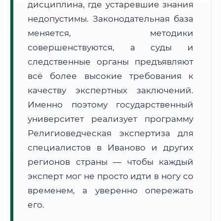
дисциплина, где устаревшие знания
Формат учебы:
Дистанционно
недопустимы. Законодательная база
меняется, методики
🗺️ Зона обслуживания: г. Иваново
совершенствуются, а суды и
следственные органы предъявляют
всё более высокие требования к
качеству экспертных заключений.
Именно поэтому государственный
🚚
Расчет логистики оригиналов:
университет реализует программу
• Маршрут транзита:
~2 575 км
• Экспресс-доставка СДЭК / Почтой:
4–6 рабочих дней
Религиоведческая экспертиза для
специалистов в Иваново и других
📜 Документы и аккредитация
ФИС ФРДО
регионов страны — чтобы каждый
эксперт мог не просто идти в ногу со
временем, а уверенно опережать
🔍
Нажмите на документ для увеличения и просмотра
его.