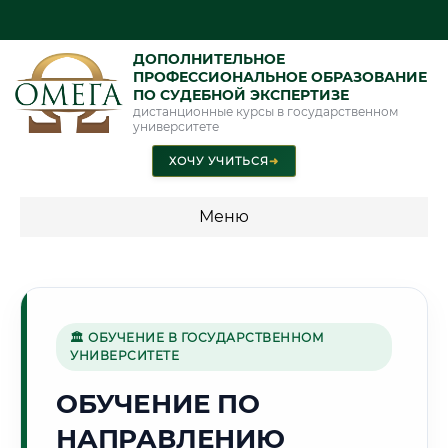
ДОПОЛНИТЕЛЬНОЕ
ПРОФЕССИОНАЛЬНОЕ ОБРАЗОВАНИЕ
ПО СУДЕБНОЙ ЭКСПЕРТИЗЕ
дистанционные курсы в государственном
университете
ХОЧУ УЧИТЬСЯ
➜
Меню
💰 ПРОГРАММЫ И СТОИМОСТЬ
Стоимость по программам обучения "Экспертные
специальности"
🏛 ОБУЧЕНИЕ В ГОСУДАРСТВЕННОМ
УНИВЕРСИТЕТЕ
Стоимость по программам обучения "Судебная экспертиза"
ОБУЧЕНИЕ ПО
Стоимость по программам обучения "Экспертиза"
НАПРАВЛЕНИЮ