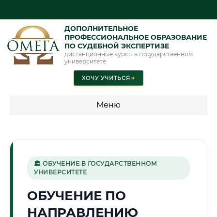
ДОПОЛНИТЕЛЬНОЕ
ПРОФЕССИОНАЛЬНОЕ ОБРАЗОВАНИЕ
ПО СУДЕБНОЙ ЭКСПЕРТИЗЕ
дистанционные курсы в государственном
университете
ХОЧУ УЧИТЬСЯ
➜
Меню
💰 ПРОГРАММЫ И СТОИМОСТЬ
Стоимость по программам обучения "Экспертные
специальности"
🏛 ОБУЧЕНИЕ В ГОСУДАРСТВЕННОМ
УНИВЕРСИТЕТЕ
Стоимость по программам обучения "Судебная экспертиза"
ОБУЧЕНИЕ ПО
Стоимость по программам обучения "Экспертиза"
НАПРАВЛЕНИЮ