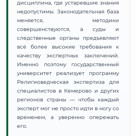
дисциплина, где устаревшие знания
Формат учебы:
Дистанционно
недопустимы. Законодательная база
меняется, методики
🗺️ Зона обслуживания: г. Кемерово
совершенствуются, а суды и
следственные органы предъявляют
всё более высокие требования к
качеству экспертных заключений.
Именно поэтому государственный
🚚
Расчет логистики оригиналов:
университет реализует программу
• Маршрут транзита:
~204 км
• Экспресс-доставка СДЭК / Почтой:
1–2 рабочих дня
Религиоведческая экспертиза для
специалистов в Кемерово и других
📜 Документы и аккредитация
ФИС ФРДО
регионов страны — чтобы каждый
эксперт мог не просто идти в ногу со
временем, а уверенно опережать
🔍
Нажмите на документ для увеличения и просмотра
его.