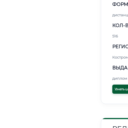
ФОРМ
дистан
КОЛ-В
516
РЕГИО
Костро
ВЫДА
диплом 
Узнать ц