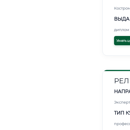
Костро
ВЫДА
диплом 
Узнать ц
РЕЛ
НАПР
Экспер
ТИП К
профес