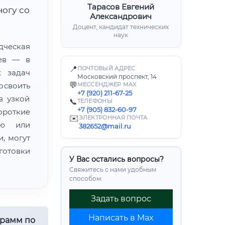
Тарасов Евгений
ногу со
Александрович
Доцент, кандидат технических
наук
ческая
цев — в
📍
ПОЧТОВЫЙ АДРЕС
х задач
Московский проспект, 14
💬
освоить
МЕССЕНДЖЕР MAX
+7 (920) 211-67-25
в узкой
📞
ТЕЛЕФОНЫ
+7 (905) 832-60-97
ороткие
✉️
ЭЛЕКТРОННАЯ ПОЧТА
ию или
382652@mail.ru
, могут
готовки
У Вас остались вопросы?
Свяжитесь с нами удобным
способом:
Задать вопрос
Написать в Max
грамм по