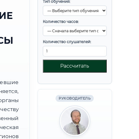
Тип обучения:
ИЕ
Количество часов:
СЫ
Количество слушателей:
Рассчитать
ревшие
яется,
РУКОВОДИТЕЛЬ
органы
честву
венный
ческая
гионов