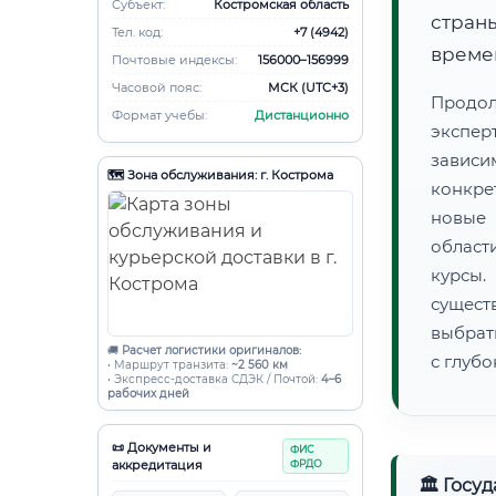
Субъект:
Костромская область
страны
Тел. код:
+7 (4942)
времен
Почтовые индексы:
156000–156999
Часовой пояс:
МСК (UTC+3)
Продо
Формат учебы:
Дистанционно
экспер
зависи
🗺️ Зона обслуживания: г. Кострома
конкре
новые 
област
курсы
сущест
выбрат
🚚
Расчет логистики оригиналов:
с глуб
• Маршрут транзита:
~2 560 км
• Экспресс-доставка СДЭК / Почтой:
4–6
рабочих дней
📜 Документы и
ФИС
аккредитация
ФРДО
🏛 Госу