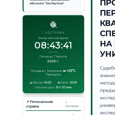
ПР
обучения "Экспертиза"
ПЕ
КВ
🧶
СП
Г. КОСТРОМА
Точное местное время:
НА
08:43:42
УН
Пятница, 7 Августа
2026 г.
Судеб
+23°C
Погода в г. Кострома:
☁️
,
Пасмурно
знани
метод
🌅 Восход:
04:23
🌇 Закат:
20:20
Световой день:
15 ч. 57 мин.
предъ
экспе
📍 Региональная
г.
униве
справка
Кострома
экспе