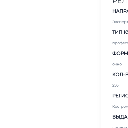
РЕЛ
НАПР
Экспер
ТИП К
профес
ФОРМ
очно
КОЛ-В
256
РЕГИО
Костро
ВЫДА
диплом 