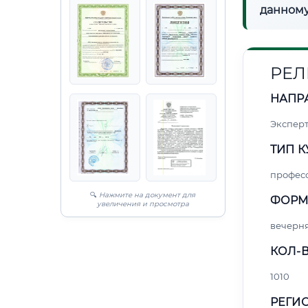
данному
РЕЛ
НАПР
Экспер
ТИП К
профес
🔍
Нажмите на документ для
ФОРМ
увеличения и просмотра
вечерн
КОЛ-В
1010
РЕГИО