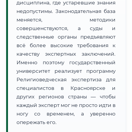
дисциплина, где устаревшие знания
Формат учебы:
Дистанционно
недопустимы. Законодательная база
меняется, методики
🗺️ Зона обслуживания: г. Красноярск
совершенствуются, а суды и
следственные органы предъявляют
всё более высокие требования к
качеству экспертных заключений.
Именно поэтому государственный
🚚
Расчет логистики оригиналов:
университет реализует программу
• Маршрут транзита:
~638 км
• Экспресс-доставка СДЭК / Почтой:
1–2 рабочих дня
Религиоведческая экспертиза для
специалистов в Красноярске и
📜 Документы и аккредитация
ФИС ФРДО
других регионов страны — чтобы
каждый эксперт мог не просто идти в
ногу со временем, а уверенно
🔍
Нажмите на документ для увеличения и просмотра
опережать его.