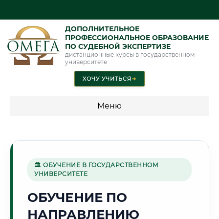
ДОПОЛНИТЕЛЬНОЕ
ПРОФЕССИОНАЛЬНОЕ ОБРАЗОВАНИЕ
ПО СУДЕБНОЙ ЭКСПЕРТИЗЕ
дистанционные курсы в государственном
университете
ХОЧУ УЧИТЬСЯ
➜
Меню
💰 ПРОГРАММЫ И СТОИМОСТЬ
Стоимость по программам обучения "Экспертные
специальности"
🏛 ОБУЧЕНИЕ В ГОСУДАРСТВЕННОМ
УНИВЕРСИТЕТЕ
Стоимость по программам обучения "Судебная экспертиза"
ОБУЧЕНИЕ ПО
Стоимость по программам обучения "Экспертиза"
НАПРАВЛЕНИЮ