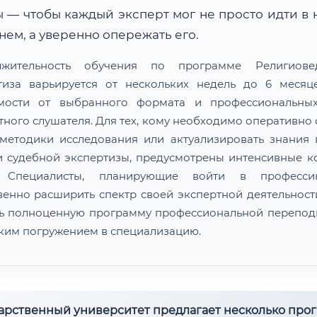
 — чтобы каждый эксперт мог не просто идти в 
ем, а уверенно опережать его.
лжительность обучения по программе Религиовед
тиза варьируется от нескольких недель до 6 меся
мости от выбранного формата и профессиональны
тного слушателя. Для тех, кому необходимо оперативно 
методики исследования или актуализировать знания 
и судебной экспертизы, предусмотрены интенсивные к
. Специалисты, планирующие войти в професс
венно расширить спектр своей экспертной деятельности
ь полноценную программу профессиональной перепод
оким погружением в специализацию.
дарственный университет предлагает несколько про