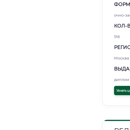
ФОРМ
очно-за
КОЛ-В
516
РЕГИО
Москва
ВЫДА
диплом 
Узнать ц