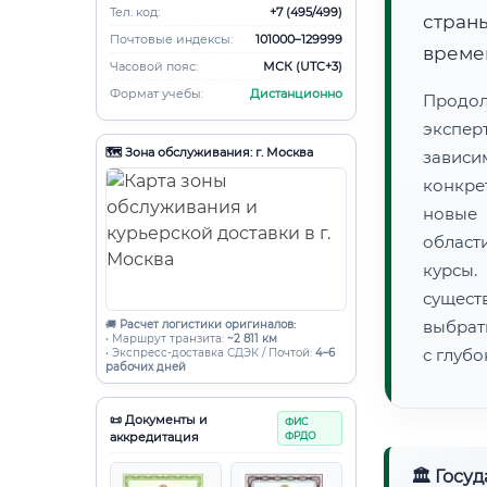
Тел. код:
+7 (495/499)
страны
Почтовые индексы:
101000–129999
времен
Часовой пояс:
МСК (UTC+3)
Формат учебы:
Дистанционно
Продо
экспер
🗺️ Зона обслуживания: г. Москва
зависи
конкре
новые 
област
курсы
сущест
выбрат
🚚
Расчет логистики оригиналов:
• Маршрут транзита:
~2 811 км
с глуб
• Экспресс-доставка СДЭК / Почтой:
4–6
рабочих дней
📜 Документы и
ФИС
аккредитация
ФРДО
🏛 Госу