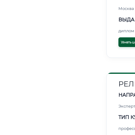
Москва
ВЫДА
диплом 
Узнать ц
РЕЛ
НАПР
Экспер
ТИП К
профес