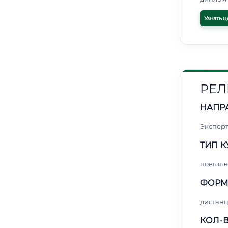
Узнать ц
РЕЛ
НАПР
Экспер
ТИП К
повыше
ФОРМ
дистан
КОЛ-В