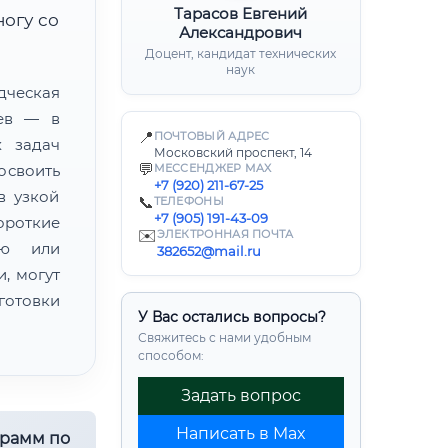
Тарасов Евгений
ногу со
Александрович
Доцент, кандидат технических
наук
ческая
цев — в
📍
ПОЧТОВЫЙ АДРЕС
х задач
Московский проспект, 14
💬
освоить
МЕССЕНДЖЕР MAX
+7 (920) 211-67-25
в узкой
📞
ТЕЛЕФОНЫ
+7 (905) 191-43-09
ороткие
✉️
ЭЛЕКТРОННАЯ ПОЧТА
ию или
382652@mail.ru
, могут
готовки
У Вас остались вопросы?
Свяжитесь с нами удобным
способом:
Задать вопрос
Написать в Max
грамм по