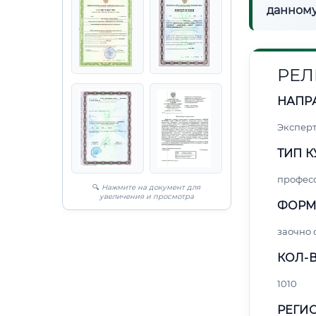
данному
РЕЛ
НАПР
Экспер
ТИП К
профес
🔍
Нажмите на документ для
увеличения и просмотра
ФОРМ
заочно
КОЛ-В
1010
РЕГИО