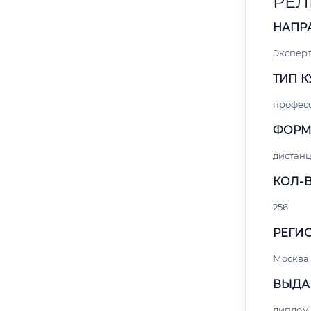
РЕЛ
НАПР
Экспер
ТИП К
профес
ФОРМ
дистан
КОЛ-В
256
РЕГИО
Москва
ВЫДА
диплом 