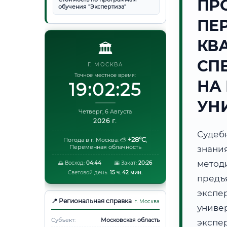
ПР
обучения "Экспертиза"
ПЕ
КВ
🏛️
СП
Г. МОСКВА
Точное местное время:
НА
19:02:25
УН
Четверг, 6 Августа
2026 г.
Судеб
+28°C
Погода в г. Москва:
⛅
,
Переменная облачность
знани
метод
🌅 Восход:
04:44
🌇 Закат:
20:26
Световой день:
15 ч. 42 мин.
предъ
экспе
📍 Региональная справка
г. Москва
униве
Субъект:
Московская область
экспе