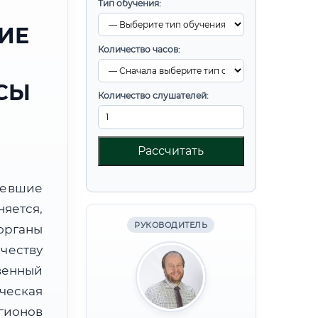
Тип обучения:
ИЕ
Количество часов:
СЫ
Количество слушателей:
Рассчитать
ревшие
яется,
РУКОВОДИТЕЛЬ
органы
честву
венный
ческая
гионов