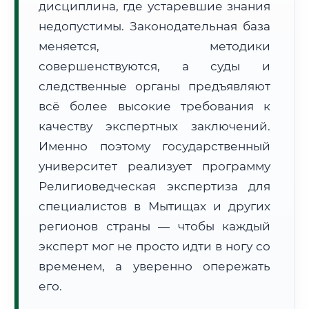
дисциплина, где устаревшие знания
Формат учебы:
Дистанционно
недопустимы. Законодательная база
меняется, методики
🗺️ Зона обслуживания: г. Мытищи
совершенствуются, а суды и
следственные органы предъявляют
всё более высокие требования к
качеству экспертных заключений.
Именно поэтому государственный
🚚
Расчет логистики оригиналов:
университет реализует программу
• Маршрут транзита:
~2 799 км
• Экспресс-доставка СДЭК / Почтой:
4–6 рабочих дней
Религиоведческая экспертиза для
специалистов в Мытищах и других
📜 Документы и аккредитация
ФИС ФРДО
регионов страны — чтобы каждый
эксперт мог не просто идти в ногу со
временем, а уверенно опережать
🔍
Нажмите на документ для увеличения и просмотра
его.