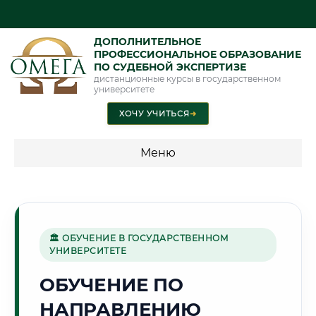
ДОПОЛНИТЕЛЬНОЕ
ПРОФЕССИОНАЛЬНОЕ ОБРАЗОВАНИЕ
ПО СУДЕБНОЙ ЭКСПЕРТИЗЕ
дистанционные курсы в государственном
университете
ХОЧУ УЧИТЬСЯ
➜
Меню
💰 ПРОГРАММЫ И СТОИМОСТЬ
Стоимость по программам обучения "Экспертные
специальности"
🏛 ОБУЧЕНИЕ В ГОСУДАРСТВЕННОМ
УНИВЕРСИТЕТЕ
Стоимость по программам обучения "Судебная экспертиза"
ОБУЧЕНИЕ ПО
Стоимость по программам обучения "Экспертиза"
НАПРАВЛЕНИЮ