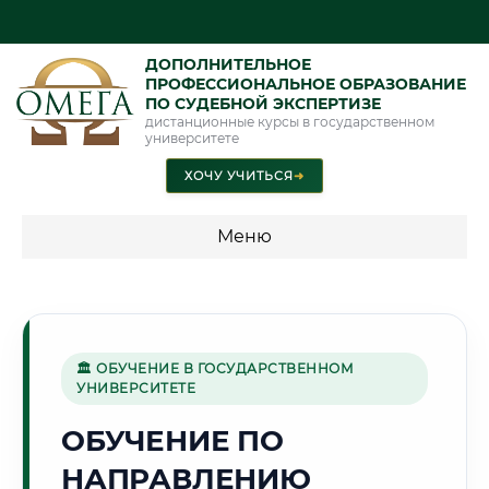
ДОПОЛНИТЕЛЬНОЕ
ПРОФЕССИОНАЛЬНОЕ ОБРАЗОВАНИЕ
ПО СУДЕБНОЙ ЭКСПЕРТИЗЕ
дистанционные курсы в государственном
университете
ХОЧУ УЧИТЬСЯ
➜
Меню
💰 ПРОГРАММЫ И СТОИМОСТЬ
Стоимость по программам обучения "Экспертные
специальности"
🏛 ОБУЧЕНИЕ В ГОСУДАРСТВЕННОМ
УНИВЕРСИТЕТЕ
Стоимость по программам обучения "Судебная экспертиза"
ОБУЧЕНИЕ ПО
Стоимость по программам обучения "Экспертиза"
НАПРАВЛЕНИЮ