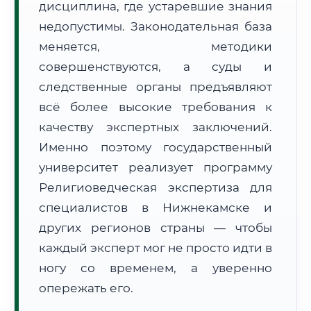
дисциплина, где устаревшие знания
Формат учебы:
Дистанционно
недопустимы. Законодательная база
меняется, методики
🗺️ Зона обслуживания: г. Нижнекамск
совершенствуются, а суды и
следственные органы предъявляют
всё более высокие требования к
качеству экспертных заключений.
Именно поэтому государственный
🚚
Расчет логистики оригиналов:
университет реализует программу
• Маршрут транзита:
~1 953 км
• Экспресс-доставка СДЭК / Почтой:
3–5 рабочих дней
Религиоведческая экспертиза для
специалистов в Нижнекамске и
📜 Документы и аккредитация
ФИС ФРДО
других регионов страны — чтобы
каждый эксперт мог не просто идти в
ногу со временем, а уверенно
🔍
Нажмите на документ для увеличения и просмотра
опережать его.