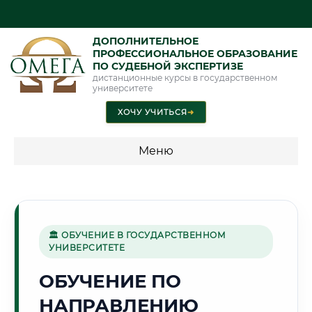
ДОПОЛНИТЕЛЬНОЕ
ПРОФЕССИОНАЛЬНОЕ ОБРАЗОВАНИЕ
ПО СУДЕБНОЙ ЭКСПЕРТИЗЕ
дистанционные курсы в государственном
университете
ХОЧУ УЧИТЬСЯ
➜
Меню
💰 ПРОГРАММЫ И СТОИМОСТЬ
Стоимость по программам обучения "Экспертные
специальности"
🏛 ОБУЧЕНИЕ В ГОСУДАРСТВЕННОМ
УНИВЕРСИТЕТЕ
Стоимость по программам обучения "Судебная экспертиза"
ОБУЧЕНИЕ ПО
Стоимость по программам обучения "Экспертиза"
НАПРАВЛЕНИЮ