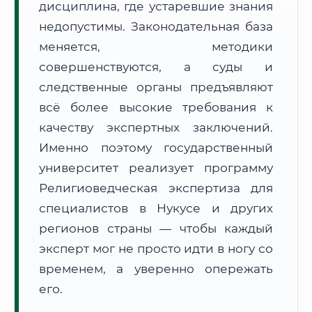
дисциплина, где устаревшие знания
Формат учебы:
Дистанционно
недопустимы. Законодательная база
меняется, методики
🗺️ Зона обслуживания: г. Нукус
совершенствуются, а суды и
следственные органы предъявляют
всё более высокие требования к
качеству экспертных заключений.
Именно поэтому государственный
🚚
Расчет логистики оригиналов:
университет реализует программу
• Маршрут транзита:
~2 191 км
• Экспресс-доставка СДЭК / Почтой:
3–5 рабочих дней
Религиоведческая экспертиза для
специалистов в Нукусе и других
📜 Документы и аккредитация
ФИС ФРДО
регионов страны — чтобы каждый
эксперт мог не просто идти в ногу со
временем, а уверенно опережать
🔍
Нажмите на документ для увеличения и просмотра
его.