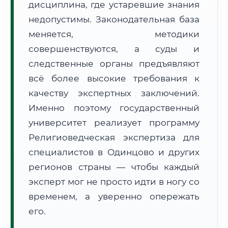
дисциплина, где устаревшие знания
Формат учебы:
Дистанционно
недопустимы. Законодательная база
меняется, методики
🗺️ Зона обслуживания: г. Одинцово
совершенствуются, а суды и
следственные органы предъявляют
всё более высокие требования к
качеству экспертных заключений.
Именно поэтому государственный
🚚
Расчет логистики оригиналов:
университет реализует программу
• Маршрут транзита:
~2 834 км
• Экспресс-доставка СДЭК / Почтой:
4–6 рабочих дней
Религиоведческая экспертиза для
специалистов в Одинцово и других
📜 Документы и аккредитация
ФИС ФРДО
регионов страны — чтобы каждый
эксперт мог не просто идти в ногу со
временем, а уверенно опережать
🔍
Нажмите на документ для увеличения и просмотра
его.