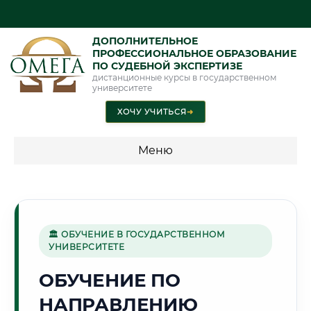
ДОПОЛНИТЕЛЬНОЕ
ПРОФЕССИОНАЛЬНОЕ ОБРАЗОВАНИЕ
ПО СУДЕБНОЙ ЭКСПЕРТИЗЕ
дистанционные курсы в государственном
университете
ХОЧУ УЧИТЬСЯ
➜
Меню
💰 ПРОГРАММЫ И СТОИМОСТЬ
Стоимость по программам обучения "Экспертные
специальности"
🏛 ОБУЧЕНИЕ В ГОСУДАРСТВЕННОМ
УНИВЕРСИТЕТЕ
Стоимость по программам обучения "Судебная экспертиза"
ОБУЧЕНИЕ ПО
Стоимость по программам обучения "Экспертиза"
НАПРАВЛЕНИЮ