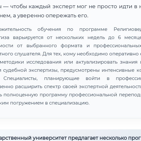
 — чтобы каждый эксперт мог не просто идти в 
ем, а уверенно опережать его.
лжительность обучения по программе Религиовед
тиза варьируется от нескольких недель до 6 меся
мости от выбранного формата и профессиональны
тного слушателя. Для тех, кому необходимо оперативно 
методики исследования или актуализировать знания 
и судебной экспертизы, предусмотрены интенсивные к
. Специалисты, планирующие войти в професс
венно расширить спектр своей экспертной деятельности
ь полноценную программу профессиональной перепод
оким погружением в специализацию.
дарственный университет предлагает несколько про