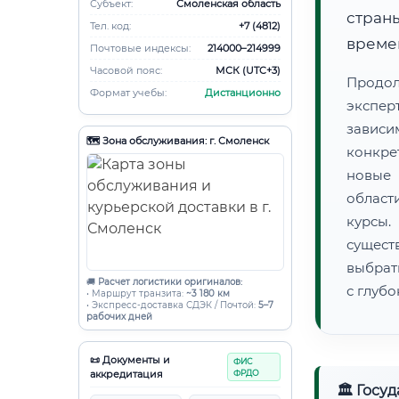
Субъект:
Смоленская область
страны
Тел. код:
+7 (4812)
времен
Почтовые индексы:
214000–214999
Часовой пояс:
МСК (UTC+3)
Продо
Формат учебы:
Дистанционно
экспер
зависи
🗺️ Зона обслуживания: г. Смоленск
конкре
новые 
област
курсы
сущест
выбрат
🚚
Расчет логистики оригиналов:
с глуб
• Маршрут транзита:
~3 180 км
• Экспресс-доставка СДЭК / Почтой:
5–7
рабочих дней
📜 Документы и
ФИС
аккредитация
ФРДО
🏛 Госу