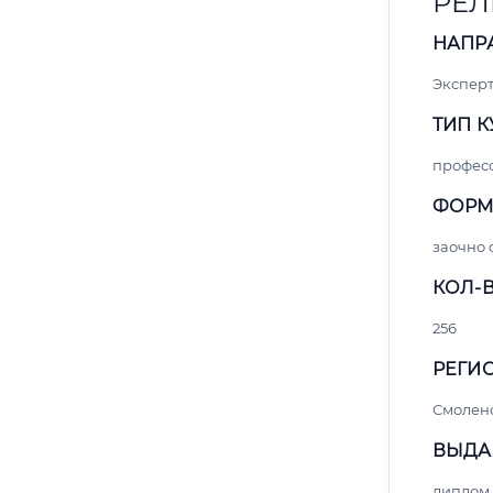
РЕЛ
НАПР
Экспер
ТИП К
профес
ФОРМ
заочно
КОЛ-В
256
РЕГИО
Смолен
ВЫДА
диплом 