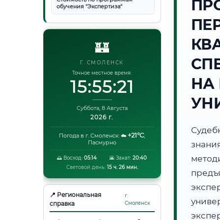
ПР
обучения "Экспертиза"
ПЕ
КВ
🏰
СП
Г. СМОЛЕНСК
Точное местное время:
НА
15:55:22
УН
Суббота, 8 Августа
2026 г.
Судеб
+21°C
Погода в г. Смоленск:
☁️
,
Пасмурно
знани
метод
🌅 Восход:
05:14
🌇 Закат:
20:40
Световой день:
15 ч. 26 мин.
предъ
экспе
📍 Региональная
г.
униве
справка
Смоленск
экспе