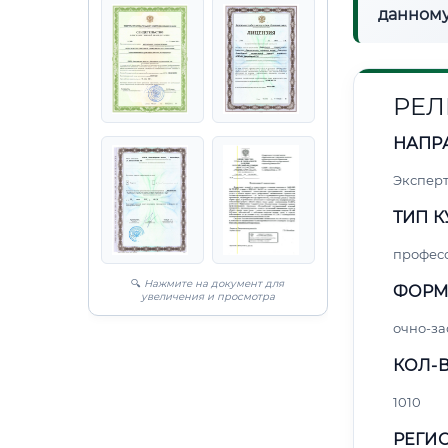
данному
РЕЛ
НАПР
Экспер
ТИП К
профес
🔍
Нажмите на документ для
ФОРМ
увеличения и просмотра
очно-за
КОЛ-В
1010
РЕГИО