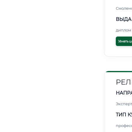
Смолен
ВЫДА
диплом 
Узнать ц
РЕЛ
НАПР
Экспер
ТИП К
профес