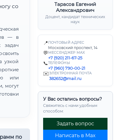
Тарасов Евгений
ногу со
Александрович
Доцент, кандидат технических
наук
ческая
цев — в
📍
ПОЧТОВЫЙ АДРЕС
х задач
Московский проспект, 14
💬
освоить
МЕССЕНДЖЕР MAX
+7 (920) 211-67-25
в узкой
📞
ТЕЛЕФОНЫ
+7 (960) 790-00-21
ороткие
✉️
ЭЛЕКТРОННАЯ ПОЧТА
ию или
382652@mail.ru
, могут
готовки
У Вас остались вопросы?
Свяжитесь с нами удобным
способом:
Задать вопрос
Написать в Max
грамм по