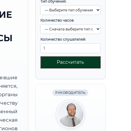
Тип обучения:
ИЕ
Количество часов:
СЫ
Количество слушателей:
Рассчитать
ревшие
яется,
РУКОВОДИТЕЛЬ
органы
честву
венный
ческая
гионов