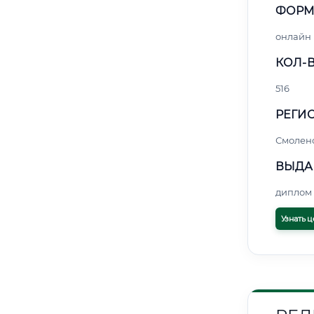
ФОРМ
онлайн
КОЛ-В
516
РЕГИО
Смолен
ВЫДА
диплом 
Узнать ц