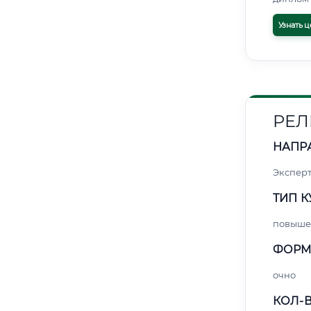
Узнать ц
РЕЛ
НАПР
Экспер
ТИП К
повыше
ФОРМ
очно
КОЛ-В