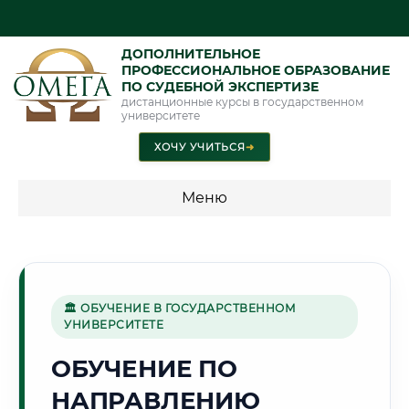
ДОПОЛНИТЕЛЬНОЕ
ПРОФЕССИОНАЛЬНОЕ ОБРАЗОВАНИЕ
ПО СУДЕБНОЙ ЭКСПЕРТИЗЕ
дистанционные курсы в государственном
университете
ХОЧУ УЧИТЬСЯ
➜
Меню
💰 ПРОГРАММЫ И СТОИМОСТЬ
Стоимость по программам обучения "Экспертные
специальности"
🏛 ОБУЧЕНИЕ В ГОСУДАРСТВЕННОМ
УНИВЕРСИТЕТЕ
Стоимость по программам обучения "Судебная экспертиза"
ОБУЧЕНИЕ ПО
Стоимость по программам обучения "Экспертиза"
НАПРАВЛЕНИЮ