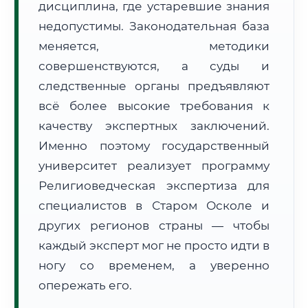
дисциплина, где устаревшие знания
Формат учебы:
Дистанционно
недопустимы. Законодательная база
меняется, методики
🗺️ Зона обслуживания: г. Старый Оскол
совершенствуются, а суды и
следственные органы предъявляют
всё более высокие требования к
качеству экспертных заключений.
Именно поэтому государственный
🚚
Расчет логистики оригиналов:
университет реализует программу
• Маршрут транзита:
~2 980 км
• Экспресс-доставка СДЭК / Почтой:
4–6 рабочих дней
Религиоведческая экспертиза для
специалистов в Старом Осколе и
📜 Документы и аккредитация
ФИС ФРДО
других регионов страны — чтобы
каждый эксперт мог не просто идти в
ногу со временем, а уверенно
🔍
Нажмите на документ для увеличения и просмотра
опережать его.