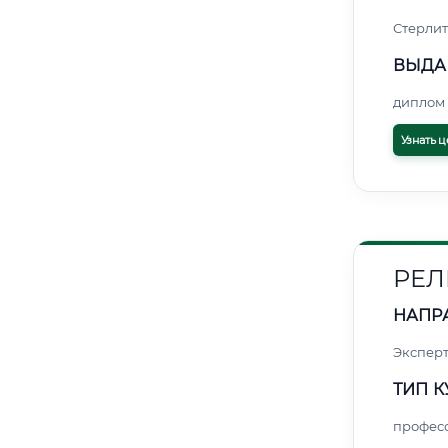
Стерли
ВЫДА
диплом 
Узнать ц
РЕЛ
НАПР
Экспер
ТИП К
профес