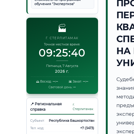
ПР
обучения "Экспертиза"
ПЕ
КВ
🏭
СП
Г. СТЕРЛИТАМАК
Точное местное время:
НА
09:25:41
УН
Пятница, 7 Августа
2026 г.
Судеб
🌅 Восход:
--:--
🌇 Закат:
--:--
знани
Световой день:
--
метод
📍 Региональная
предъ
г.
справка
Стерлитамак
экспе
Субъект:
Республика Башкортостан
униве
Тел. код:
+7 (3473)
экспе