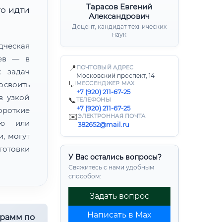
Тарасов Евгений
о идти
Александрович
Доцент, кандидат технических
наук
ческая
цев — в
📍
ПОЧТОВЫЙ АДРЕС
х задач
Московский проспект, 14
💬
освоить
МЕССЕНДЖЕР MAX
+7 (920) 211-67-25
в узкой
📞
ТЕЛЕФОНЫ
+7 (920) 211-67-25
ороткие
✉️
ЭЛЕКТРОННАЯ ПОЧТА
ию или
382652@mail.ru
, могут
готовки
У Вас остались вопросы?
Свяжитесь с нами удобным
способом:
Задать вопрос
Написать в Max
грамм по