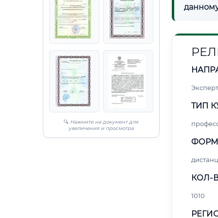
данному
РЕЛ
НАПР
Экспер
ТИП К
🔍
Нажмите на документ для
профес
увеличения и просмотра
ФОРМ
дистан
КОЛ-В
1010
РЕГИО