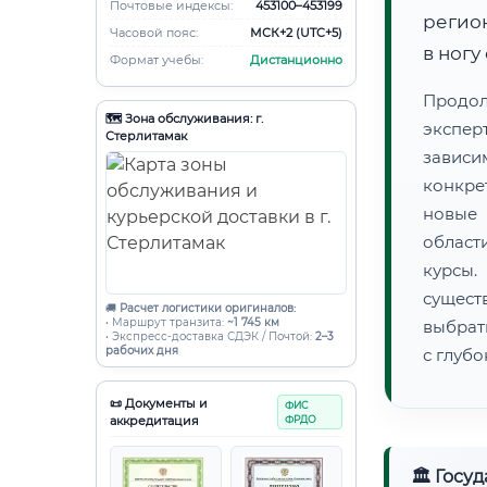
Почтовые индексы:
453100–453199
регио
Часовой пояс:
МСК+2 (UTC+5)
в ногу
Формат учебы:
Дистанционно
Продо
🗺️ Зона обслуживания: г.
экспер
Стерлитамак
зависи
конкре
новые 
област
курсы
сущест
🚚
Расчет логистики оригиналов:
• Маршрут транзита:
~1 745 км
выбрат
• Экспресс-доставка СДЭК / Почтой:
2–3
рабочих дня
с глуб
📜 Документы и
ФИС
аккредитация
ФРДО
🏛 Госу