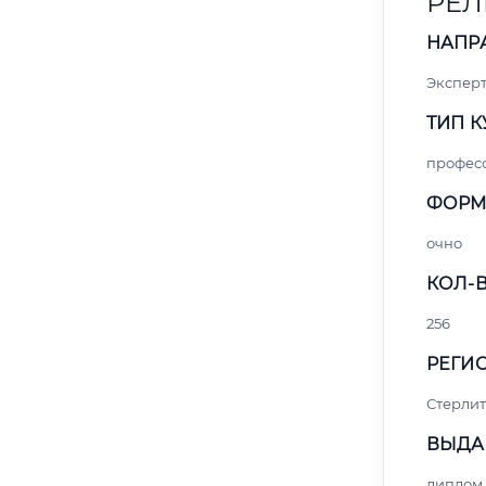
РЕЛ
НАПР
Экспер
ТИП К
профес
ФОРМ
очно
КОЛ-В
256
РЕГИО
Стерли
ВЫДА
диплом 