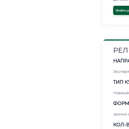
Узнать ц
РЕЛ
НАПР
Экспер
ТИП К
повыше
ФОРМ
заочно 
КОЛ-В