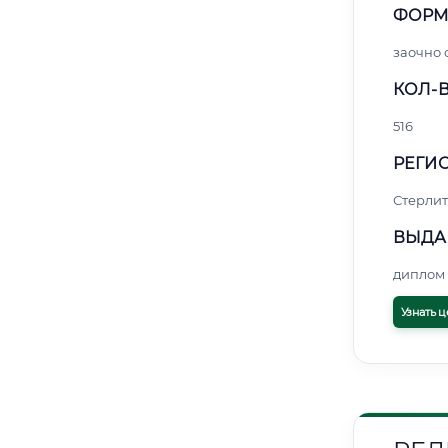
ФОРМ
заочно 
КОЛ-В
516
РЕГИО
Стерли
ВЫДА
диплом 
Узнать ц