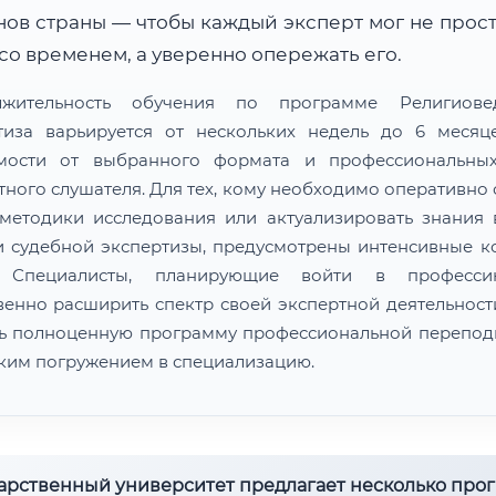
нов страны — чтобы каждый эксперт мог не прост
 со временем, а уверенно опережать его.
лжительность обучения по программе Религиовед
тиза варьируется от нескольких недель до 6 меся
мости от выбранного формата и профессиональны
тного слушателя. Для тех, кому необходимо оперативно 
методики исследования или актуализировать знания 
и судебной экспертизы, предусмотрены интенсивные к
. Специалисты, планирующие войти в професс
венно расширить спектр своей экспертной деятельности
ь полноценную программу профессиональной перепод
оким погружением в специализацию.
дарственный университет предлагает несколько про