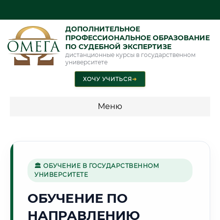
ДОПОЛНИТЕЛЬНОЕ
ПРОФЕССИОНАЛЬНОЕ ОБРАЗОВАНИЕ
ПО СУДЕБНОЙ ЭКСПЕРТИЗЕ
дистанционные курсы в государственном
университете
ХОЧУ УЧИТЬСЯ
➜
Меню
💰 ПРОГРАММЫ И СТОИМОСТЬ
Стоимость по программам обучения "Экспертные
специальности"
🏛 ОБУЧЕНИЕ В ГОСУДАРСТВЕННОМ
УНИВЕРСИТЕТЕ
Стоимость по программам обучения "Судебная экспертиза"
ОБУЧЕНИЕ ПО
Стоимость по программам обучения "Экспертиза"
НАПРАВЛЕНИЮ