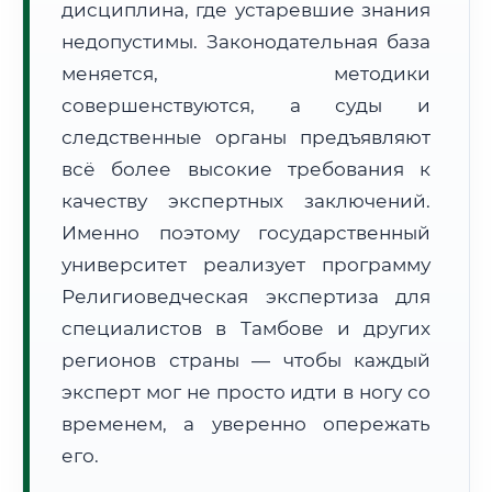
дисциплина, где устаревшие знания
Формат учебы:
Дистанционно
недопустимы. Законодательная база
меняется, методики
🗺️ Зона обслуживания: г. Тамбов
совершенствуются, а суды и
следственные органы предъявляют
всё более высокие требования к
качеству экспертных заключений.
Именно поэтому государственный
🚚
Расчет логистики оригиналов:
университет реализует программу
• Маршрут транзита:
~2 691 км
• Экспресс-доставка СДЭК / Почтой:
4–6 рабочих дней
Религиоведческая экспертиза для
специалистов в Тамбове и других
📜 Документы и аккредитация
ФИС ФРДО
регионов страны — чтобы каждый
эксперт мог не просто идти в ногу со
временем, а уверенно опережать
🔍
Нажмите на документ для увеличения и просмотра
его.