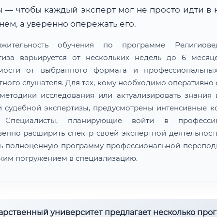
 — чтобы каждый эксперт мог не просто идти в 
ем, а уверенно опережать его.
лжительность обучения по программе Религиовед
тиза варьируется от нескольких недель до 6 меся
мости от выбранного формата и профессиональны
тного слушателя. Для тех, кому необходимо оперативно 
методики исследования или актуализировать знания 
и судебной экспертизы, предусмотрены интенсивные к
. Специалисты, планирующие войти в професс
венно расширить спектр своей экспертной деятельности
ь полноценную программу профессиональной перепод
оким погружением в специализацию.
дарственный университет предлагает несколько про