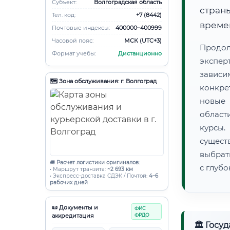
Субъект:
Волгоградская область
страны
Тел. код:
+7 (8442)
времен
Почтовые индексы:
400000–400999
Часовой пояс:
МСК (UTC+3)
Продо
Формат учебы:
Дистанционно
экспер
зависи
🗺️ Зона обслуживания: г. Волгоград
конкре
новые 
област
курсы
сущест
выбрат
🚚
Расчет логистики оригиналов:
с глуб
• Маршрут транзита:
~2 693 км
• Экспресс-доставка СДЭК / Почтой:
4–6
рабочих дней
📜 Документы и
ФИС
аккредитация
ФРДО
🏛 Госу