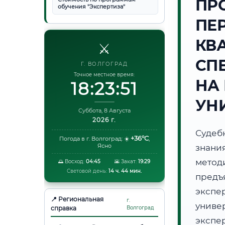
ПР
обучения "Экспертиза"
ПЕ
КВ
⚔️
СП
Г. ВОЛГОГРАД
Точное местное время:
НА
18:23:52
УН
Суббота, 8 Августа
2026 г.
Судеб
+36°C
Погода в г. Волгоград:
☀️
,
Ясно
знани
метод
🌅 Восход:
04:45
🌇 Закат:
19:29
Световой день:
14 ч. 44 мин.
предъ
экспе
📍 Региональная
г.
униве
справка
Волгоград
экспер