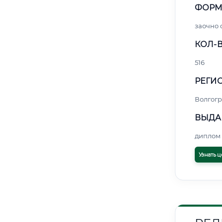
ФОРМ
заочно 
КОЛ-В
516
РЕГИО
Волгогр
ВЫДА
диплом 
Узнать ц