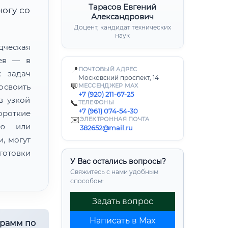
Тарасов Евгений
ногу со
Александрович
Доцент, кандидат технических
наук
ческая
цев — в
📍
ПОЧТОВЫЙ АДРЕС
х задач
Московский проспект, 14
💬
освоить
МЕССЕНДЖЕР MAX
+7 (920) 211-67-25
в узкой
📞
ТЕЛЕФОНЫ
+7 (961) 074-54-30
ороткие
✉️
ЭЛЕКТРОННАЯ ПОЧТА
ию или
382652@mail.ru
, могут
готовки
У Вас остались вопросы?
Свяжитесь с нами удобным
способом:
Задать вопрос
Написать в Max
грамм по