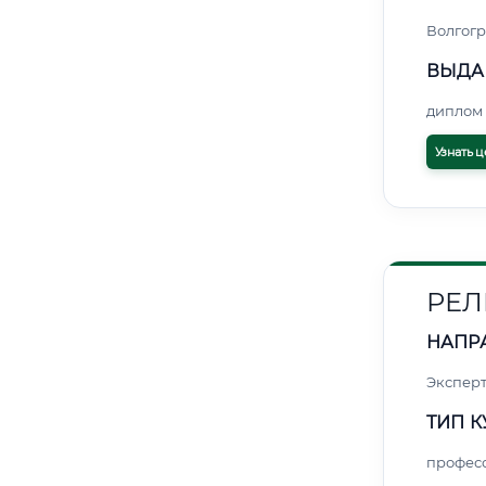
Волгогр
ВЫДА
диплом 
Узнать ц
РЕЛ
НАПР
Экспер
ТИП К
профес