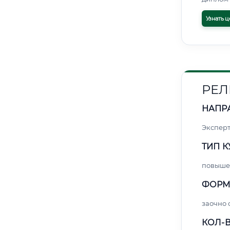
Узнать ц
РЕЛ
НАПР
Экспер
ТИП К
повыше
ФОРМ
заочно
КОЛ-В