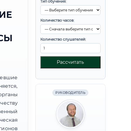
Тип обучения:
ИЕ
Количество часов:
СЫ
Количество слушателей:
Рассчитать
ревшие
яется,
РУКОВОДИТЕЛЬ
органы
честву
венный
ческая
егионов