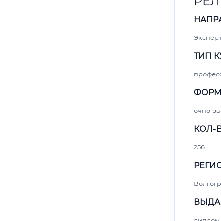
РЕЛ
НАПР
Экспер
ТИП К
профес
ФОРМ
очно-за
КОЛ-В
256
РЕГИО
Волгогр
ВЫДА
диплом 