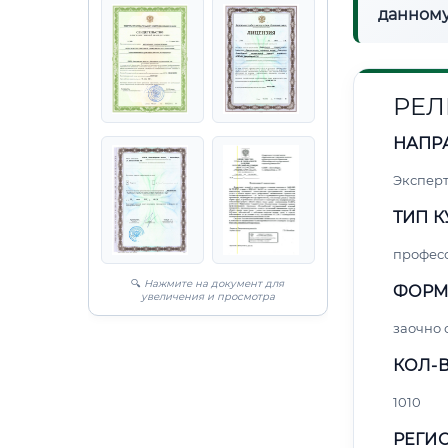
данному
РЕЛ
НАПР
Экспер
ТИП К
профес
🔍
Нажмите на документ для
ФОРМ
увеличения и просмотра
заочно
КОЛ-В
1010
РЕГИО