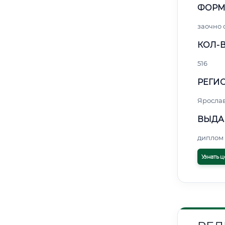
ФОРМ
заочно 
КОЛ-В
516
РЕГИО
Яросла
ВЫДА
диплом 
Узнать ц