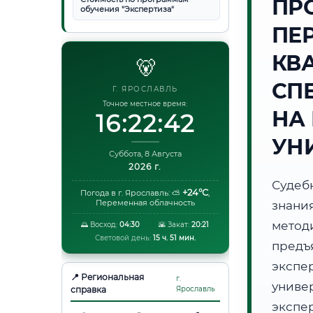
ПР
обучения "Экспертиза"
ПЕ
КВ
🐻
СП
Г. ЯРОСЛАВЛЬ
Точное местное время:
НА
16:22:43
УН
Суббота, 8 Августа
2026 г.
Судеб
+24°C
Погода в г. Ярославль:
⛅
,
Переменная облачность
знани
метод
🌅 Восход:
04:30
🌇 Закат:
20:21
Световой день:
15 ч. 51 мин.
предъ
экспе
📍 Региональная
г.
униве
справка
Ярославль
экспе