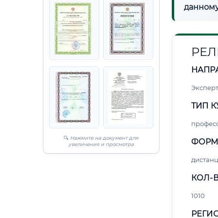
данному
РЕЛ
НАПР
Экспер
ТИП К
профес
🔍
Нажмите на документ для
ФОРМ
увеличения и просмотра
дистан
КОЛ-В
1010
РЕГИО