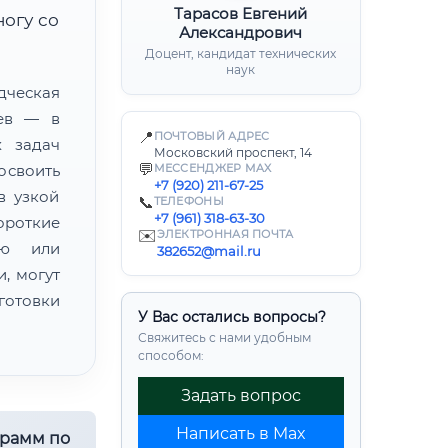
Тарасов Евгений
ногу со
Александрович
Доцент, кандидат технических
наук
ческая
цев — в
📍
ПОЧТОВЫЙ АДРЕС
х задач
Московский проспект, 14
💬
освоить
МЕССЕНДЖЕР MAX
+7 (920) 211-67-25
в узкой
📞
ТЕЛЕФОНЫ
+7 (961) 318-63-30
ороткие
✉️
ЭЛЕКТРОННАЯ ПОЧТА
ию или
382652@mail.ru
, могут
готовки
У Вас остались вопросы?
Свяжитесь с нами удобным
способом:
Задать вопрос
Написать в Max
грамм по