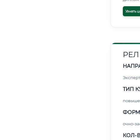
Узнать ц
РЕЛ
НАПР
Экспер
ТИП К
повыше
ФОРМ
очно-за
КОЛ-В