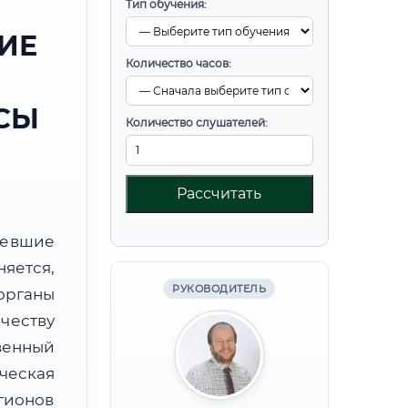
Тип обучения:
ИЕ
Количество часов:
СЫ
Количество слушателей:
Рассчитать
ревшие
яется,
РУКОВОДИТЕЛЬ
органы
честву
венный
ческая
гионов