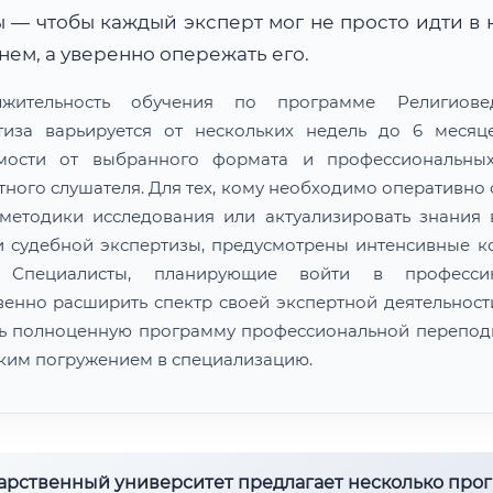
 — чтобы каждый эксперт мог не просто идти в 
ем, а уверенно опережать его.
лжительность обучения по программе Религиовед
тиза варьируется от нескольких недель до 6 меся
мости от выбранного формата и профессиональны
тного слушателя. Для тех, кому необходимо оперативно 
методики исследования или актуализировать знания 
и судебной экспертизы, предусмотрены интенсивные к
. Специалисты, планирующие войти в професс
венно расширить спектр своей экспертной деятельности
ь полноценную программу профессиональной перепод
оким погружением в специализацию.
дарственный университет предлагает несколько про