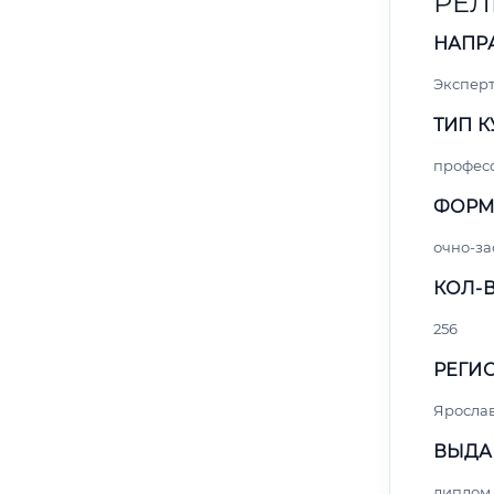
РЕЛ
НАПР
Экспер
ТИП К
профес
ФОРМ
очно-за
КОЛ-В
256
РЕГИО
Яросла
ВЫДА
диплом 