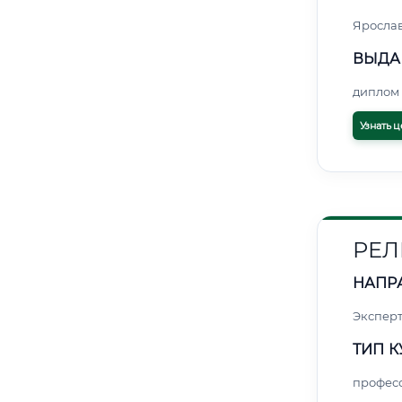
Яросла
ВЫДА
диплом 
Узнать ц
РЕЛ
НАПР
Экспер
ТИП К
профес