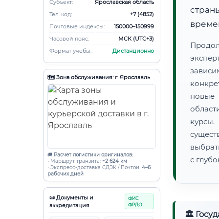
Субъект:
Ярославская область
страны
Тел. код:
+7 (4852)
времен
Почтовые индексы:
150000–150999
Часовой пояс:
МСК (UTC+3)
Продо
Формат учебы:
Дистанционно
экспер
зависи
🗺️ Зона обслуживания: г. Ярославль
конкре
новые 
област
курсы
сущест
выбрат
🚚
Расчет логистики оригиналов:
с глуб
• Маршрут транзита:
~2 624 км
• Экспресс-доставка СДЭК / Почтой:
4–6
рабочих дней
📜 Документы и
ФИС
аккредитация
ФРДО
🏛 Госу