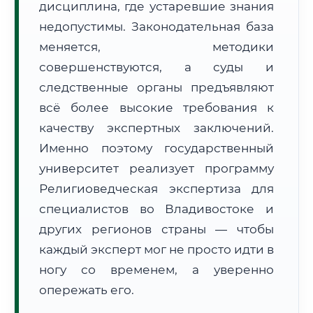
дисциплина, где устаревшие знания
Формат учебы:
Дистанционно
недопустимы. Законодательная база
меняется, методики
🗺️ Зона обслуживания: г. Владивосток
совершенствуются, а суды и
следственные органы предъявляют
всё более высокие требования к
качеству экспертных заключений.
Именно поэтому государственный
🚚
Расчет логистики оригиналов:
университет реализует программу
• Маршрут транзита:
~3 714 км
• Экспресс-доставка СДЭК / Почтой:
5–7 рабочих дней
Религиоведческая экспертиза для
специалистов во Владивостоке и
📜 Документы и аккредитация
ФИС ФРДО
других регионов страны — чтобы
каждый эксперт мог не просто идти в
ногу со временем, а уверенно
🔍
Нажмите на документ для увеличения и просмотра
опережать его.