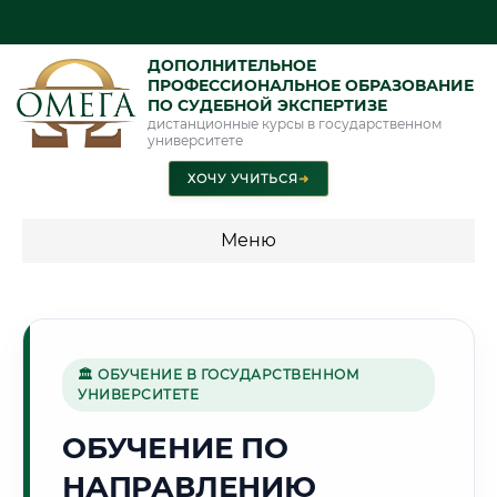
ДОПОЛНИТЕЛЬНОЕ
ПРОФЕССИОНАЛЬНОЕ ОБРАЗОВАНИЕ
ПО СУДЕБНОЙ ЭКСПЕРТИЗЕ
дистанционные курсы в государственном
университете
ХОЧУ УЧИТЬСЯ
➜
Меню
💰 ПРОГРАММЫ И СТОИМОСТЬ
Стоимость по программам обучения "Экспертные
специальности"
🏛 ОБУЧЕНИЕ В ГОСУДАРСТВЕННОМ
УНИВЕРСИТЕТЕ
Стоимость по программам обучения "Судебная экспертиза"
ОБУЧЕНИЕ ПО
Стоимость по программам обучения "Экспертиза"
НАПРАВЛЕНИЮ