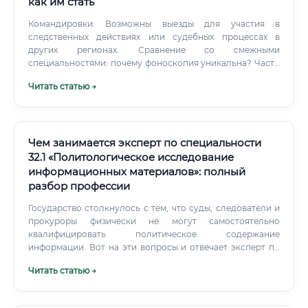
как им стать
Командировки: Возможны выезды для участия в
следственных действиях или судебных процессах в
других регионах. Сравнение со смежными
специальностями: почему фоноскопия уникальна? Часто
специальность 7.1 путают с другими профессиями,
Читать статью →
связанными со звуком или речью.
Чем занимается эксперт по специальности
32.1 «Политологическое исследование
информационных материалов»: полный
разбор профессии
Государство столкнулось с тем, что суды, следователи и
прокуроры физически не могут самостоятельно
квалифицировать политическое содержание
информации. Вот на эти вопросы и отвечает эксперт по
специальности 32.1.
Читать статью →