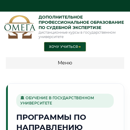
ДОПОЛНИТЕЛЬНОЕ
ПРОФЕССИОНАЛЬНОЕ ОБРАЗОВАНИЕ
ПО СУДЕБНОЙ ЭКСПЕРТИЗЕ
дистанционные курсы в государственном
университете
ХОЧУ УЧИТЬСЯ
➜
Меню
💰 ПРОГРАММЫ И СТОИМОСТЬ
Стоимость по программам обучения "Экспертные
специальности"
🏛 ОБУЧЕНИЕ В ГОСУДАРСТВЕННОМ
УНИВЕРСИТЕТЕ
Стоимость по программам обучения "Судебная экспертиза"
ПРОГРАММЫ ПО
Стоимость по программам обучения "Экспертиза"
НАПРАВЛЕНИЮ