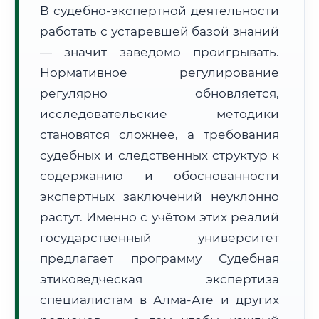
В судебно-экспертной деятельности
Формат учебы:
Дистанционно
работать с устаревшей базой знаний
— значит заведомо проигрывать.
🗺️ Зона обслуживания: г. Алма-Ата
Нормативное регулирование
регулярно обновляется,
исследовательские методики
становятся сложнее, а требования
судебных и следственных структур к
🚚
Расчет логистики оригиналов:
• Маршрут транзита:
содержанию и обоснованности
~1 893 км
• Экспресс-доставка СДЭК / Почтой:
3–5 рабочих дней
экспертных заключений неуклонно
растут. Именно с учётом этих реалий
📜 Документы и аккредитация
ФИС ФРДО
государственный университет
предлагает программу Судебная
этиковедческая экспертиза
🔍
Нажмите на документ для увеличения и просмотра
специалистам в Алма-Ате и других