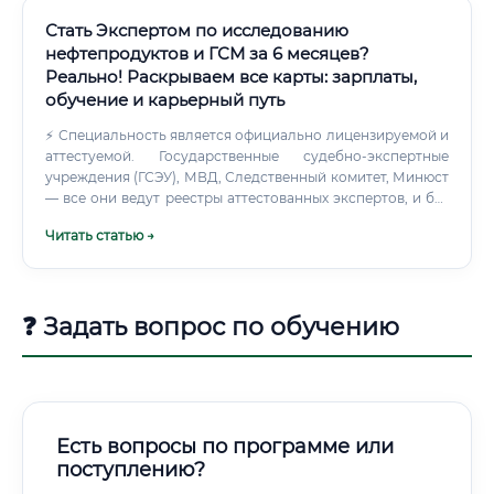
Стать Экспертом по исследованию
нефтепродуктов и ГСМ за 6 месяцев?
Реально! Раскрываем все карты: зарплаты,
обучение и карьерный путь
⚡ Специальность является официально лицензируемой и
аттестуемой. Государственные судебно-экспертные
учреждения (ГСЭУ), МВД, Следственный комитет, Минюст
— все они ведут реестры аттестованных экспертов, и без
соответствующего свидетельства об аттестации по
Читать статью →
данной специальности специалист не вправе давать
заключения в рамках судопроизводства.
❓ Задать вопрос по обучению
Есть вопросы по программе или
поступлению?