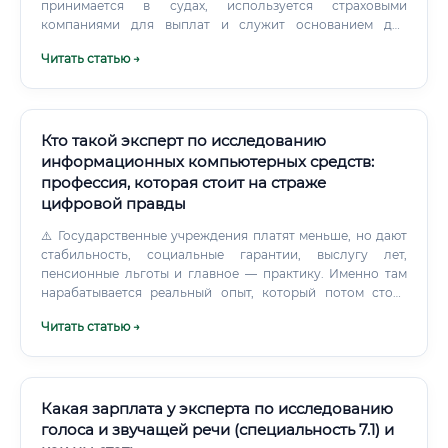
принимается в судах, используется страховыми
компаниями для выплат и служит основанием для
предъявления претензий. Можно выделить два основных
Читать статью →
направления экспертизы: Судебная экспертиза.
Кто такой эксперт по исследованию
информационных компьютерных средств:
профессия, которая стоит на страже
цифровой правды
⚠️ Государственные учреждения платят меньше, но дают
стабильность, социальные гарантии, выслугу лет,
пенсионные льготы и главное — практику. Именно там
нарабатывается реальный опыт, который потом стоит
дорого в частном секторе. Частные экспертные
Читать статью →
организации берут за одну экспертизу от 15 000 до 150
000 рублей в зависимости от сложности.
Какая зарплата у эксперта по исследованию
голоса и звучащей речи (специальность 7.1) и