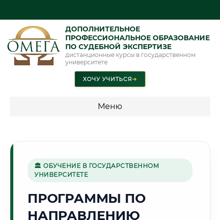
ДОПОЛНИТЕЛЬНОЕ
ПРОФЕССИОНАЛЬНОЕ ОБРАЗОВАНИЕ
ПО СУДЕБНОЙ ЭКСПЕРТИЗЕ
дистанционные курсы в государственном
университете
ХОЧУ УЧИТЬСЯ
➜
Меню
💰 ПРОГРАММЫ И СТОИМОСТЬ
Стоимость по программам обучения "Экспертные
специальности"
🏛 ОБУЧЕНИЕ В ГОСУДАРСТВЕННОМ
УНИВЕРСИТЕТЕ
Стоимость по программам обучения "Судебная экспертиза"
ПРОГРАММЫ ПО
Стоимость по программам обучения "Экспертиза"
НАПРАВЛЕНИЮ