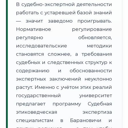
В судебно-экспертной деятельности
Формат учебы:
Дистанционно
работать с устаревшей базой знаний
— значит заведомо проигрывать.
🗺️ Зона обслуживания: г. Барановичи
Нормативное регулирование
регулярно обновляется,
исследовательские методики
становятся сложнее, а требования
судебных и следственных структур к
🚚
Расчет логистики оригиналов:
• Маршрут транзита:
содержанию и обоснованности
~3 615 км
• Экспресс-доставка СДЭК / Почтой:
5–7 рабочих дней
экспертных заключений неуклонно
растут. Именно с учётом этих реалий
📜 Документы и аккредитация
ФИС ФРДО
государственный университет
предлагает программу Судебная
этиковедческая экспертиза
🔍
Нажмите на документ для увеличения и просмотра
специалистам в Барановичи и