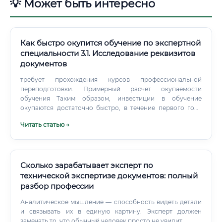
💡 Может быть интересно
Как быстро окупится обучение по экспертной
специальности 3.1. Исследование реквизитов
документов
требует прохождения курсов профессиональной
переподготовки. Примерный расчет окупаемости
обучения Таким образом, инвестиции в обучение
окупаются достаточно быстро, в течение первого года
работы, что делает эту профессию привлекательной с
Читать статью →
финансовой точки зрения.
Сколько зарабатывает эксперт по
технической экспертизе документов: полный
разбор профессии
Аналитическое мышление — способность видеть детали
и связывать их в единую картину. Эксперт должен
замечать то, что обычный человек просто не увидит.