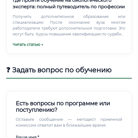
Где пройти обучение на биологического
эксперта: полный путеводитель по профессии
Получить дополнительное образование или
специализацию После окончания вуза многие
работодатели требуют дополнительной подготовки. Это
могут быть: Курсы повышения квалификации по судебно-
биологической экспертизе Аспирантура (для научных и
Читать статью →
академических карьер) Профессиональная
переподготовка по программам «Судебная экспертиза
биологических объектов» Шаг 4. Получить аккредитацию
или свидетельство эксперта Для работы в официальных
❓ Задать вопрос по обучению
структурах (суды, правоохранительные органы) может
потребоваться специальное свидетельство о праве на
производство экспертиз.
Есть вопросы по программе или
поступлению?
Оставьте сообщение — методист приемной
комиссии ответит вам в ближайшее время.
Ваше имя *