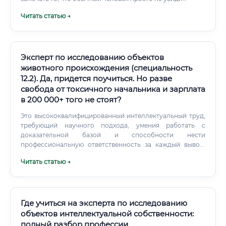
Читать статью →
Эксперт по исследованию объектов
животного происхождения (специальность
12.2). Да, придется поучиться. Но разве
свобода от токсичного начальника и зарплата
в 200 000+ того не стоят?
Это высококвалифицированный интеллектуальный труд,
требующий научного подхода, умения работать с
доказательной базой и способности нести
профессиональную ответственность за каждый вывод.
Эксперт по объектам животного происхождения
Читать статью →
необходим в самых разных ситуациях: при расследовании
уголовных дел, связанных с браконьерством и
незаконной торговлей животными; при таможенных
проверках продуктов животного происхождения; при
контроле качества продовольственного сырья; при
Где учиться на эксперта по исследованию
спорах о правах на племенных животных; при
объектов интеллектуальной собственности:
установлении видовой принадлежности биоматериала;
полный разбор профессии