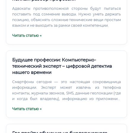
при расследовании случаев жестокого обращения с
животными. Круг обязанностей: что делает специалист
Адвокаты противоположной стороны будут пытаться
каждый день ✅ Функционал эксперта по специальности
поставить под сомнение выводы. Нужно уметь держать
12.2 широк и разнообразен.
позицию, объяснять сложные технические вещи простым
языком и не выходить за рамки своей компетенции.
Читать статью →
Будущее профессии: Компьютерно-
технический эксперт – цифровой детектив
нашего времени
Смартфоны сегодня — это настоящая сокровищница
информации. Эксперт может извлечь из телефона
контакты, журналы звонков, SMS, данные геолокации (где
и когда был владелец), информацию из приложений,
даже если устройство заблокировано или повреждено.
Читать статью →
Эксперт определит, как вирус попал в систему, какой
ущерб нанес, куда отправлял данные и как можно
минимизировать последствия.