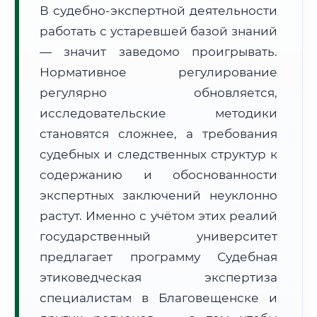
В судебно-экспертной деятельности
Формат учебы:
Дистанционно
работать с устаревшей базой знаний
— значит заведомо проигрывать.
🗺️ Зона обслуживания: г. Благовещенск
Нормативное регулирование
регулярно обновляется,
исследовательские методики
становятся сложнее, а требования
судебных и следственных структур к
🚚
Расчет логистики оригиналов:
• Маршрут транзита:
содержанию и обоснованности
~3 001 км
• Экспресс-доставка СДЭК / Почтой:
4–6 рабочих дней
экспертных заключений неуклонно
растут. Именно с учётом этих реалий
📜 Документы и аккредитация
ФИС ФРДО
государственный университет
предлагает программу Судебная
этиковедческая экспертиза
🔍
Нажмите на документ для увеличения и просмотра
специалистам в Благовещенске и