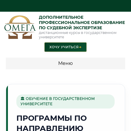
ДОПОЛНИТЕЛЬНОЕ
ПРОФЕССИОНАЛЬНОЕ ОБРАЗОВАНИЕ
ПО СУДЕБНОЙ ЭКСПЕРТИЗЕ
дистанционные курсы в государственном
университете
ХОЧУ УЧИТЬСЯ
➜
Меню
💰 ПРОГРАММЫ И СТОИМОСТЬ
Стоимость по программам обучения "Экспертные
специальности"
🏛 ОБУЧЕНИЕ В ГОСУДАРСТВЕННОМ
УНИВЕРСИТЕТЕ
Стоимость по программам обучения "Судебная экспертиза"
ПРОГРАММЫ ПО
Стоимость по программам обучения "Экспертиза"
НАПРАВЛЕНИЮ