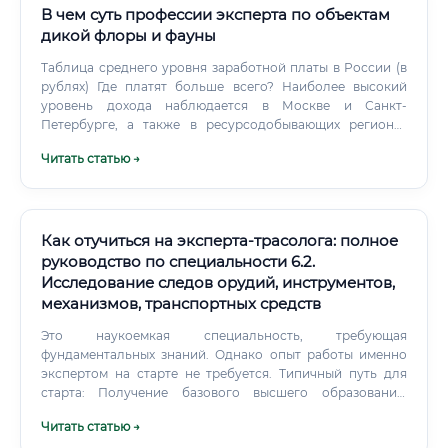
В чем суть профессии эксперта по объектам
дикой флоры и фауны
Таблица среднего уровня заработной платы в России (в
рублях) Где платят больше всего? Наиболее высокий
уровень дохода наблюдается в Москве и Санкт-
Петербурге, а также в ресурсодобывающих регионах
(например, на Дальнем Востоке, где остро стоит
Читать статью →
проблема браконьерства и контрабанды).
Как отучиться на эксперта-трасолога: полное
руководство по специальности 6.2.
Исследование следов орудий, инструментов,
механизмов, транспортных средств
Это наукоемкая специальность, требующая
фундаментальных знаний. Однако опыт работы именно
экспертом на старте не требуется. Типичный путь для
старта: Получение базового высшего образования:
Идеальный вариант — специалитет «Судебная
Читать статью →
экспертиза» (40.05.03).