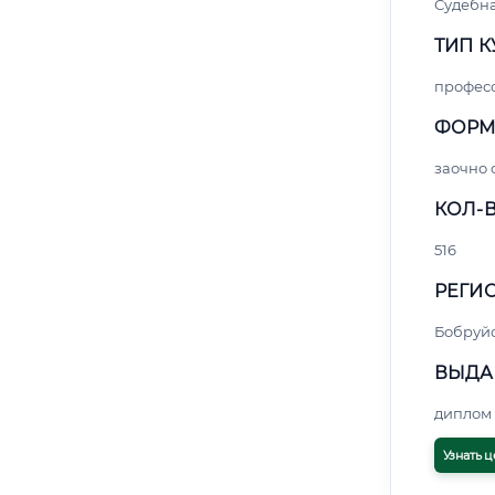
Судебна
ТИП К
профес
ФОРМ
заочно
КОЛ-В
516
РЕГИО
Бобруй
ВЫДА
диплом 
Узнать ц