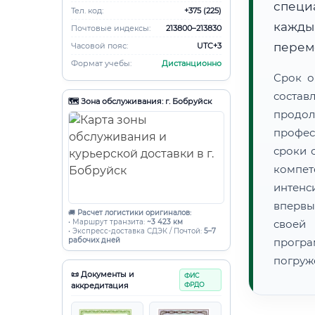
специ
Тел. код:
+375 (225)
кажды
Почтовые индексы:
213800–213830
переме
Часовой пояс:
UTC+3
Формат учебы:
Дистанционно
Срок о
состав
🗺️ Зона обслуживания: г. Бобруйск
продо
профес
сроки 
компет
интенс
впервы
🚚
Расчет логистики оригиналов:
• Маршрут транзита:
~3 423 км
своей
• Экспресс-доставка СДЭК / Почтой:
5–7
рабочих дней
прогр
погруж
📜 Документы и
ФИС
аккредитация
ФРДО