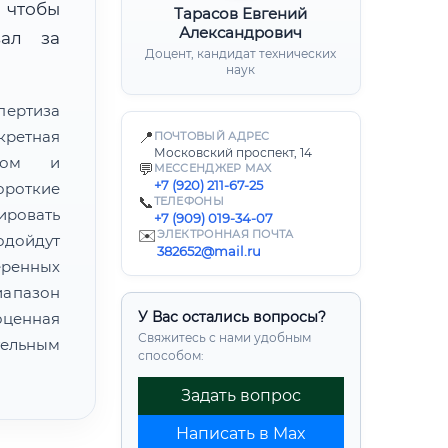
 чтобы
Тарасов Евгений
Александрович
вал за
Доцент, кандидат технических
наук
пертиза
кретная
📍
ПОЧТОВЫЙ АДРЕС
Московский проспект, 14
атом и
💬
МЕССЕНДЖЕР MAX
+7 (920) 211-67-25
ороткие
📞
ТЕЛЕФОНЫ
ировать
+7 (909) 019-34-07
✉️
ЭЛЕКТРОННАЯ ПОЧТА
одойдут
382652@mail.ru
еренных
иапазон
У Вас остались вопросы?
ценная
Свяжитесь с нами удобным
ельным
способом:
Задать вопрос
Написать в Max