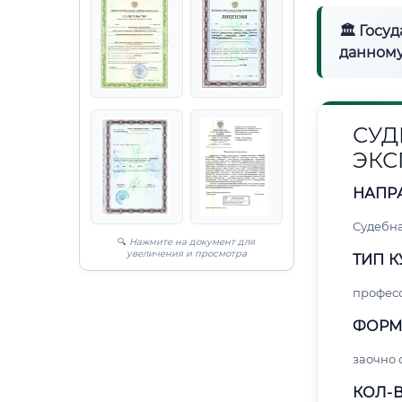
🏛 Госу
данному
СУД
ЭКС
НАПР
Судебна
🔍
Нажмите на документ для
увеличения и просмотра
ТИП К
профес
ФОРМ
заочно 
КОЛ-В