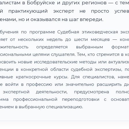
алистам в Бобруйске и других регионов — с тем
й практикующий эксперт не просто успе
нами, но и оказывался на шаг впереди.
бучения по программе Судебная этиковедческая экс
ляет от нескольких недель до шести месяцев — кон
лжительность определяется выбранным форм
сиональными целями слушателя. Тем, кто стремится в к
освоить новые исследовательские методы или актуализ
енции в конкретной области судебной экспертизы, п
ивные краткосрочные курсы. Для специалистов, нам
е войти в профессию или значительно расширить д
 экспертной деятельности, предусмотрена полно
амма профессиональной переподготовки с основат
ением в выбранную специализацию.