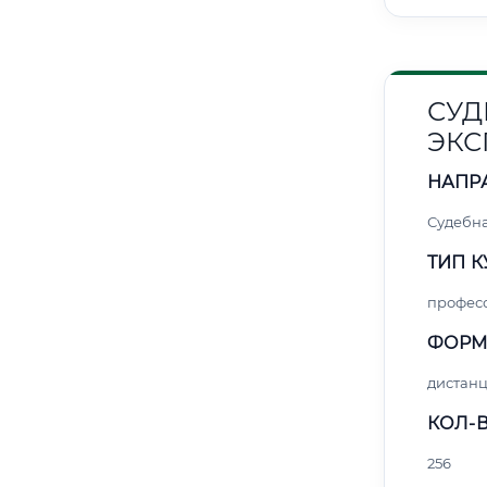
СУД
ЭКС
НАПР
Судебна
ТИП К
профес
ФОРМ
дистан
КОЛ-В
256