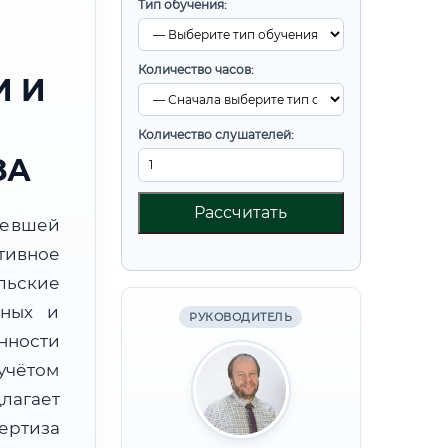
Тип обучения:
Количество часов:
 И
Количество слушателей:
ЗА
Рассчитать
ревшей
тивное
льские
бных и
РУКОВОДИТЕЛЬ
нности
учётом
лагает
ртиза