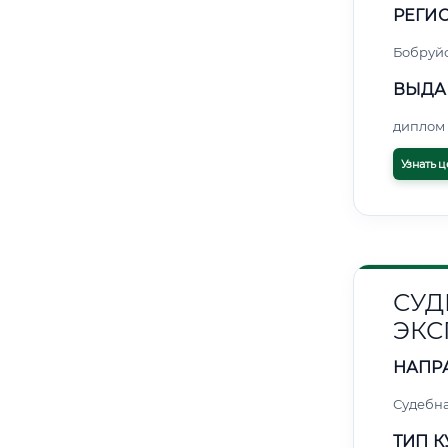
РЕГИО
Бобруй
ВЫДА
диплом 
Узнать ц
СУД
ЭКС
НАПР
Судебна
ТИП К