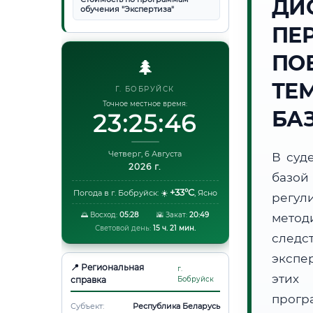
ДИ
обучения "Экспертиза"
ПЕ
ПО
🌲
ТЕ
Г. БОБРУЙСК
Точное местное время:
БА
23:25:46
Четверг, 6 Августа
В суд
2026 г.
базой
+33°C
Погода в г. Бобруйск:
☀️
,
Ясно
регул
🌅 Восход:
05:28
🌇 Закат:
20:49
метод
Световой день:
15 ч. 21 мин.
следс
экспе
📍 Региональная
г.
этих 
справка
Бобруйск
прог
Субъект:
Республика Беларусь