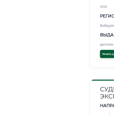
1010
РЕГИО
Бобруй
ВЫДА
диплом 
Узнать ц
СУД
ЭКС
НАПР