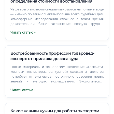
определения стоимости восстановления
Чаще всего эксперты специализируются на почвах и воде
— именно по этим объектам больше всего судебных дел.
Атмосферные исследования сложнее с точки зрения
доказательной базы: загрязнение воздуха труднее
зафиксировать ретроспективно. Отдельное направление
Читать статью →
— экспертиза при банкротстве промышленных
предприятий.
Востребованность профессии товаровед-
эксперт: от прилавка до зала суда
Новые материалы и технологии: Появление 3D-печати,
композитных материалов, «умной» одежды и гаджетов
потребует от экспертов постоянного освоения новых
знаний и методик исследования. Экологическая
экспертиза: С ростом тренда на устойчивое развитие и
Читать статью →
экологичность возрастет спрос на экспертов, способных
подтвердить «зеленый» статус товара, его безопасность
для окружающей среды и соответствие эко-стандартам.
Внедрение IT-инструментов: Использование
искусственного интеллекта для первичного анализа
Какие навыки нужны для работы экспертом