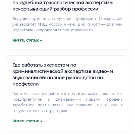
изображений, блокчейна для отслеживания цепочки
по судебной трасологической экспертизе:
поставок и подтверждения подлинности, а также
исчерпывающий разбор профессии
специализированного ПО для моделирования дефектов
станет частью повседневной работы эксперта.
Ведущие вузы для получения профессии: Московский
университет МВД России имени В.Я. Кикотя — флагман
подготовки кадров для силовых ведомств.
Читать статью →
Где работать экспертом по
криминалистической экспертизе видео- и
звукозаписей: полное руководство по
профессии
Частные эксперты работают по договорам с адвокатами,
предприятиями и физическими лицами. Уровень
заработной платы здесь, как правило, выше, чем в
государственных структурах.
Читать статью →