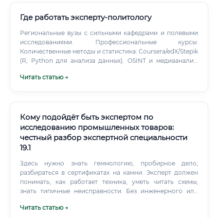
Где работать эксперту-политологу
Региональные вузы с сильными кафедрами и полевыми
исследованиями. Профессиональные курсы:
Количественные методы и статистика: Coursera/edX/Stepik
(R, Python для анализа данных). OSINT и медиаанализ:
курсы по работе с открытыми источниками, мониторинг
Читать статью →
соцмедиа, контент-анализ.
Кому подойдёт быть экспертом по
исследованию промышленных товаров:
честный разбор экспертной специальности
19.1
Здесь нужно знать геммологию, пробирное дело,
разбираться в сертификатах на камни. Эксперт должен
понимать, как работает техника, уметь читать схемы,
знать типичные неисправности. Без инженерного или
технического бэкграунда здесь будет очень тяжело.
Читать статью →