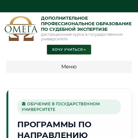
ДОПОЛНИТЕЛЬНОЕ
ПРОФЕССИОНАЛЬНОЕ ОБРАЗОВАНИЕ
ПО СУДЕБНОЙ ЭКСПЕРТИЗЕ
дистанционные курсы в государственном
университете
ХОЧУ УЧИТЬСЯ
➜
Меню
💰 ПРОГРАММЫ И СТОИМОСТЬ
Стоимость по программам обучения "Экспертные
специальности"
🏛 ОБУЧЕНИЕ В ГОСУДАРСТВЕННОМ
УНИВЕРСИТЕТЕ
Стоимость по программам обучения "Судебная экспертиза"
ПРОГРАММЫ ПО
Стоимость по программам обучения "Экспертиза"
НАПРАВЛЕНИЮ