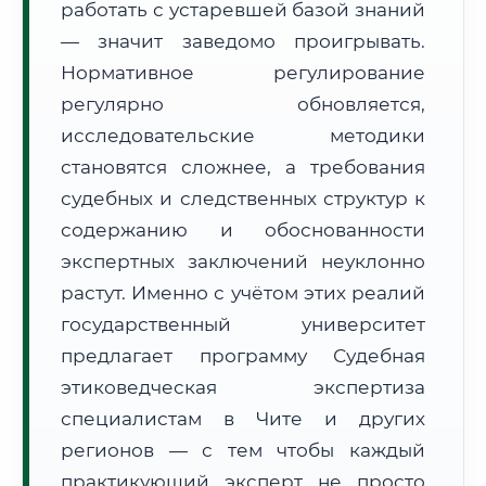
работать с устаревшей базой знаний
Формат учебы:
Дистанционно
— значит заведомо проигрывать.
Нормативное регулирование
🗺️ Зона обслуживания: г. Чита
регулярно обновляется,
исследовательские методики
становятся сложнее, а требования
судебных и следственных структур к
содержанию и обоснованности
🚚
Расчет логистики оригиналов:
экспертных заключений неуклонно
• Маршрут транзита:
~2 030 км
• Экспресс-доставка СДЭК / Почтой:
3–5 рабочих дней
растут. Именно с учётом этих реалий
государственный университет
📜 Документы и аккредитация
ФИС ФРДО
предлагает программу Судебная
этиковедческая экспертиза
специалистам в Чите и других
🔍
Нажмите на документ для увеличения и просмотра
регионов — с тем чтобы каждый
практикующий эксперт не просто