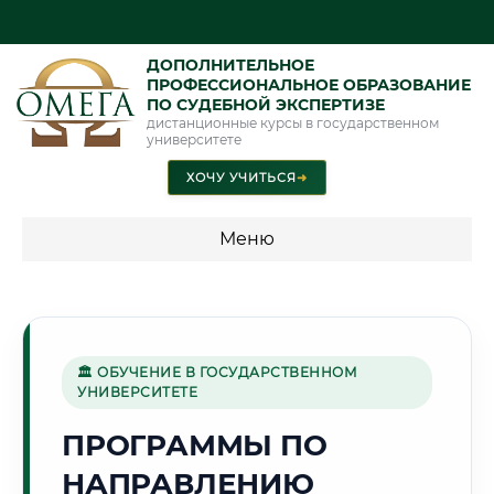
ДОПОЛНИТЕЛЬНОЕ
ПРОФЕССИОНАЛЬНОЕ ОБРАЗОВАНИЕ
ПО СУДЕБНОЙ ЭКСПЕРТИЗЕ
дистанционные курсы в государственном
университете
ХОЧУ УЧИТЬСЯ
➜
Меню
💰 ПРОГРАММЫ И СТОИМОСТЬ
Стоимость по программам обучения "Экспертные
специальности"
🏛 ОБУЧЕНИЕ В ГОСУДАРСТВЕННОМ
УНИВЕРСИТЕТЕ
Стоимость по программам обучения "Судебная экспертиза"
ПРОГРАММЫ ПО
Стоимость по программам обучения "Экспертиза"
НАПРАВЛЕНИЮ