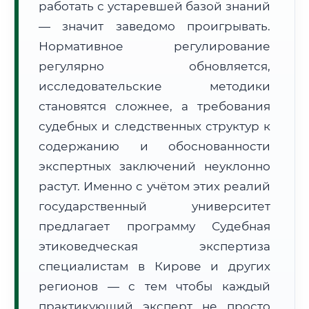
работать с устаревшей базой знаний
Формат учебы:
Дистанционно
— значит заведомо проигрывать.
Нормативное регулирование
🗺️ Зона обслуживания: г. Киров
регулярно обновляется,
исследовательские методики
становятся сложнее, а требования
судебных и следственных структур к
содержанию и обоснованности
🚚
Расчет логистики оригиналов:
экспертных заключений неуклонно
• Маршрут транзита:
~2 041 км
• Экспресс-доставка СДЭК / Почтой:
3–5 рабочих дней
растут. Именно с учётом этих реалий
государственный университет
📜 Документы и аккредитация
ФИС ФРДО
предлагает программу Судебная
этиковедческая экспертиза
специалистам в Кирове и других
🔍
Нажмите на документ для увеличения и просмотра
регионов — с тем чтобы каждый
практикующий эксперт не просто