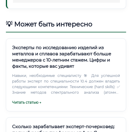
💡 Может быть интересно
Эксперты по исследованию изделий из
металлов и сплавов зарабатывают больше
менеджеров с 10-летним стажем. Цифры и
факты, которые вас удивят
Навыки, необходимые специалисту 🎯 Для успешной
работы эксперт по специальности 10.4 должен владеть
следующими компетенциями: Технические (hard skills): ✅
Знание методов спектрального анализа (атомно-
эмиссионная, рентгенофлуоресцентная спектроскопия)
Читать статью →
✅ Металлографический анализ (работа с микроскопами,
травление шлифов) ✅ Знание стандартов ГОСТ, ISO, ТУ на
металлы и сплавы ✅ Навыки фотофиксации и
документирования объектов ✅ Работа с
профессиональным лабораторным оборудованием ✅
Сколько зарабатывает эксперт-почерковед:
Знание методов неразрушающего контроля ✅