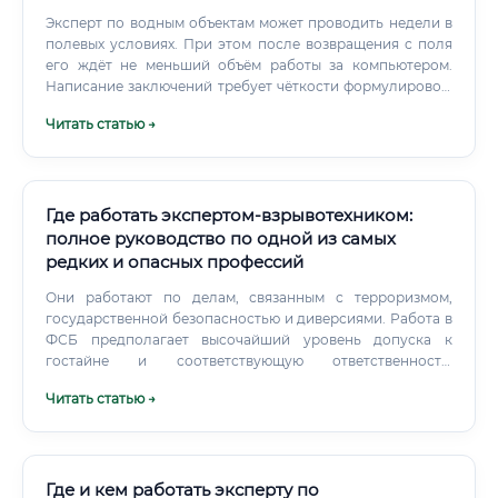
Эксперт по водным объектам может проводить недели в
полевых условиях. При этом после возвращения с поля
его ждёт не меньший объём работы за компьютером.
Написание заключений требует чёткости формулировок,
юридической грамотности и умения структурировать
Читать статью →
большие массивы данных.
Где работать экспертом-взрывотехником:
полное руководство по одной из самых
редких и опасных профессий
Они работают по делам, связанным с терроризмом,
государственной безопасностью и диверсиями. Работа в
ФСБ предполагает высочайший уровень допуска к
гостайне и соответствующую ответственность.
Следственный комитет Российской Федерации (СК
Читать статью →
России): Криминалистические подразделения СК также
имеют в своем штате экспертов-взрывотехников, которые
привлекаются к расследованию наиболее сложных и
резонансных дел.
Где и кем работать эксперту по