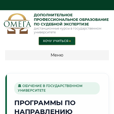
ДОПОЛНИТЕЛЬНОЕ
ПРОФЕССИОНАЛЬНОЕ ОБРАЗОВАНИЕ
ПО СУДЕБНОЙ ЭКСПЕРТИЗЕ
дистанционные курсы в государственном
университете
ХОЧУ УЧИТЬСЯ
➜
Меню
💰 ПРОГРАММЫ И СТОИМОСТЬ
Стоимость по программам обучения "Экспертные
специальности"
🏛 ОБУЧЕНИЕ В ГОСУДАРСТВЕННОМ
УНИВЕРСИТЕТЕ
Стоимость по программам обучения "Судебная экспертиза"
ПРОГРАММЫ ПО
Стоимость по программам обучения "Экспертиза"
НАПРАВЛЕНИЮ