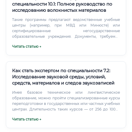
специальности 10.1: Полное руководство по
исследованию волокнистых материалов
Такие программы предлагают ведомственные учебные
центры (например, при МВД или Минюсте) или
сертифицированные негосударственные
образовательные учреждения. Документы, требуемые
для трудоустройства: Паспорт, СНИЛС, ИНН. Диплом о
Читать статью →
профессиональной переподготовке по специальности
10.1.
Как стать экспертом по специальности 7.2:
Исследование звуковой среды, условий,
средств, материалов и следов звукозаписей
Имея базовое техническое или лингвистическое
образование, можно пройти специализированные курсы
переподготовки в государственных или частных учебных
центрах. Длительность таких курсов — от 256 до 1000+
академических часов.
Читать статью →