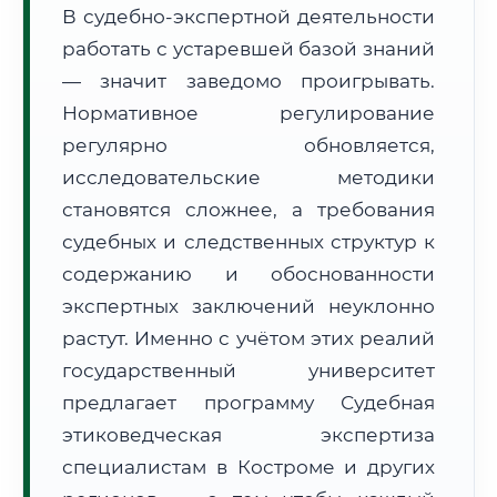
В судебно-экспертной деятельности
Формат учебы:
Дистанционно
работать с устаревшей базой знаний
— значит заведомо проигрывать.
🗺️ Зона обслуживания: г. Кострома
Нормативное регулирование
регулярно обновляется,
исследовательские методики
становятся сложнее, а требования
судебных и следственных структур к
🚚
Расчет логистики оригиналов:
• Маршрут транзита:
содержанию и обоснованности
~2 560 км
• Экспресс-доставка СДЭК / Почтой:
4–6 рабочих дней
экспертных заключений неуклонно
растут. Именно с учётом этих реалий
📜 Документы и аккредитация
ФИС ФРДО
государственный университет
предлагает программу Судебная
этиковедческая экспертиза
🔍
Нажмите на документ для увеличения и просмотра
специалистам в Костроме и других