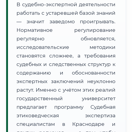
В судебно-экспертной деятельности
Формат учебы:
Дистанционно
работать с устаревшей базой знаний
— значит заведомо проигрывать.
🗺️ Зона обслуживания: г. Краснодар
Нормативное регулирование
регулярно обновляется,
исследовательские методики
становятся сложнее, а требования
судебных и следственных структур к
🚚
Расчет логистики оригиналов:
• Маршрут транзита:
содержанию и обоснованности
~3 266 км
• Экспресс-доставка СДЭК / Почтой:
5–7 рабочих дней
экспертных заключений неуклонно
растут. Именно с учётом этих реалий
📜 Документы и аккредитация
ФИС ФРДО
государственный университет
предлагает программу Судебная
этиковедческая экспертиза
🔍
Нажмите на документ для увеличения и просмотра
специалистам в Краснодаре и