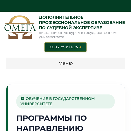
ДОПОЛНИТЕЛЬНОЕ
ПРОФЕССИОНАЛЬНОЕ ОБРАЗОВАНИЕ
ПО СУДЕБНОЙ ЭКСПЕРТИЗЕ
дистанционные курсы в государственном
университете
ХОЧУ УЧИТЬСЯ
➜
Меню
💰 ПРОГРАММЫ И СТОИМОСТЬ
Стоимость по программам обучения "Экспертные
специальности"
🏛 ОБУЧЕНИЕ В ГОСУДАРСТВЕННОМ
УНИВЕРСИТЕТЕ
Стоимость по программам обучения "Судебная экспертиза"
ПРОГРАММЫ ПО
Стоимость по программам обучения "Экспертиза"
НАПРАВЛЕНИЮ