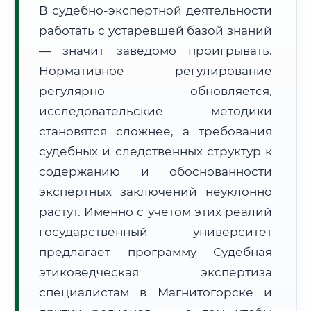
В судебно-экспертной деятельности
Формат учебы:
Дистанционно
работать с устаревшей базой знаний
— значит заведомо проигрывать.
🗺️ Зона обслуживания: г. Магнитогорск
Нормативное регулирование
регулярно обновляется,
исследовательские методики
становятся сложнее, а требования
судебных и следственных структур к
🚚
Расчет логистики оригиналов:
• Маршрут транзита:
содержанию и обоснованности
~1 559 км
• Экспресс-доставка СДЭК / Почтой:
2–3 рабочих дня
экспертных заключений неуклонно
растут. Именно с учётом этих реалий
📜 Документы и аккредитация
ФИС ФРДО
государственный университет
предлагает программу Судебная
этиковедческая экспертиза
🔍
Нажмите на документ для увеличения и просмотра
специалистам в Магнитогорске и