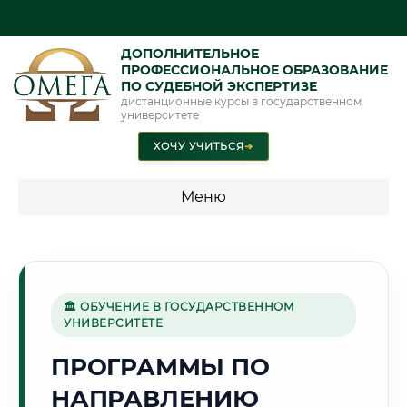
ДОПОЛНИТЕЛЬНОЕ
ПРОФЕССИОНАЛЬНОЕ ОБРАЗОВАНИЕ
ПО СУДЕБНОЙ ЭКСПЕРТИЗЕ
дистанционные курсы в государственном
университете
ХОЧУ УЧИТЬСЯ
➜
Меню
💰 ПРОГРАММЫ И СТОИМОСТЬ
Стоимость по программам обучения "Экспертные
специальности"
🏛 ОБУЧЕНИЕ В ГОСУДАРСТВЕННОМ
УНИВЕРСИТЕТЕ
Стоимость по программам обучения "Судебная экспертиза"
ПРОГРАММЫ ПО
Стоимость по программам обучения "Экспертиза"
НАПРАВЛЕНИЮ