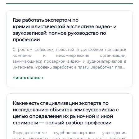
Где работать экспертом по
криминалистической экспертизе видео- и
звукозаписей: полное руководство по
профессии
С ростом фейковых новостей и дипфейков появились
компании и некоммерческие организации,
занимающиеся проверкой видео- и аудиоматериалов в
интернете. Уровень заработной платы Заработная плата
специалиста зависит от места работы, региона, опыта и
Читать статью →
квалификации. Ниже приведены актуальные данные по
различным секторам занятости.
Какие есть специализации эксперта по
исследованию объектов землеустройства с
целью определения их рыночной и иной
стоимости — полный разбор профессии
Государственные судебно-экспертные учреждения
платят скромнее, зато дают опыт и статус. Частные