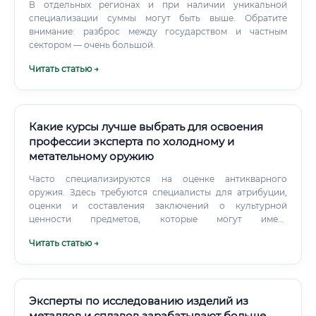
В отдельных регионах и при наличии уникальной
специализации суммы могут быть выше. Обратите
внимание: разброс между государством и частным
сектором — очень большой.
Читать статью →
Какие курсы лучше выбрать для освоения
профессии эксперта по холодному и
метательному оружию
Часто специализируются на оценке антикварного
оружия. Здесь требуются специалисты для атрибуции,
оценки и составления заключений о культурной
ценности предметов, которые могут иметь
конструктивное сходство с оружием. Уровень
Читать статью →
заработной платы: от стажера до опытного специалиста
Уровень дохода сильно зависит от места работы,
региона, выслуги лет и наличия специальных званий.
Эксперты по исследованию изделий из
металлов и сплавов зарабатывают больше