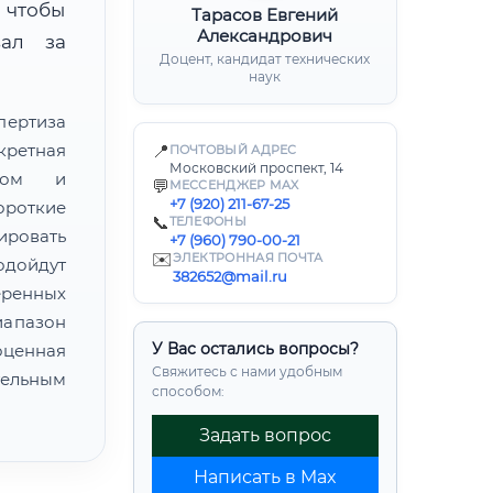
 чтобы
Тарасов Евгений
Александрович
вал за
Доцент, кандидат технических
наук
пертиза
кретная
📍
ПОЧТОВЫЙ АДРЕС
Московский проспект, 14
атом и
💬
МЕССЕНДЖЕР MAX
+7 (920) 211-67-25
ороткие
📞
ТЕЛЕФОНЫ
ировать
+7 (960) 790-00-21
✉️
ЭЛЕКТРОННАЯ ПОЧТА
одойдут
382652@mail.ru
еренных
иапазон
У Вас остались вопросы?
ценная
Свяжитесь с нами удобным
ельным
способом:
Задать вопрос
Написать в Max