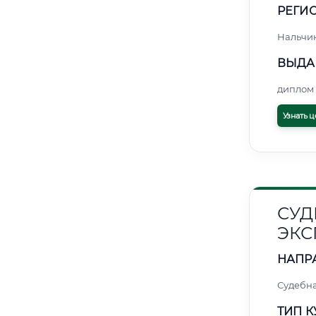
РЕГИО
Нальчи
ВЫДА
диплом 
Узнать ц
СУД
ЭКС
НАПР
Судебна
ТИП К