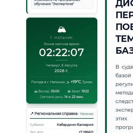
ДИ
обучения "Экспертиза"
ПЕ
ПО
🏔️
ТЕ
Г. НАЛЬЧИК
Точное местное время:
БА
02:22:08
Четверг, 6 Августа
В суд
2026 г.
базой
+19°C
Погода в г. Нальчик:
🌫️
,
Туман
регул
🌅 Восход:
05:00
🌇 Закат:
19:22
метод
Световой день:
14 ч. 22 мин.
следс
экспе
📍 Региональная справка
г. Нальчик
этих 
Субъект:
Кабардино-Балкария
прог
Тел. код:
+7 (8662)