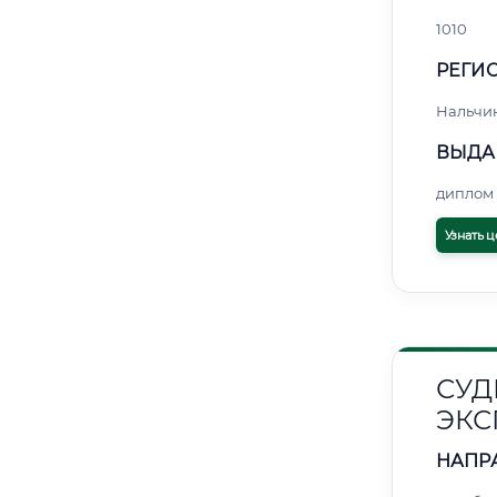
1010
РЕГИО
Нальчи
ВЫДА
диплом 
Узнать ц
СУД
ЭКС
НАПР