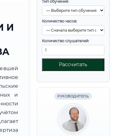
Тип обучения:
Количество часов:
 И
Количество слушателей:
ЗА
Рассчитать
ревшей
тивное
льские
бных и
РУКОВОДИТЕЛЬ
нности
учётом
лагает
ртиза