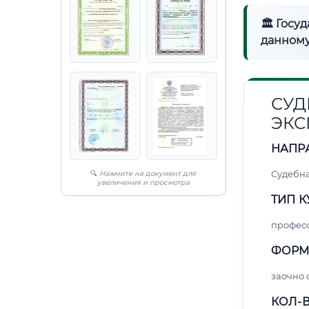
🏛 Госу
данному
СУД
ЭКС
НАПР
Судебна
🔍
Нажмите на документ для
увеличения и просмотра
ТИП К
профес
ФОРМ
заочно
КОЛ-В