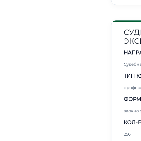
СУД
ЭКС
НАПР
Судебна
ТИП К
профес
ФОРМ
заочно 
КОЛ-В
256