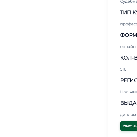
Судебна
ТИП К
профес
ФОРМ
онлайн
КОЛ-В
516
РЕГИО
Нальчи
ВЫДА
диплом 
Узнать ц