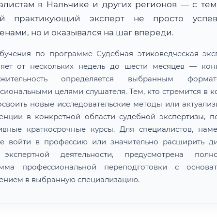
алистам в Нальчике и других регионов — с тем
й практикующий эксперт не просто успе
нами, но и оказывался на шаг впереди.
бучения по программе Судебная этиковедческая экс
ляет от нескольких недель до шести месяцев — кон
лжительность определяется выбранным форм
сиональными целями слушателя. Тем, кто стремится в к
освоить новые исследовательские методы или актуализ
енции в конкретной области судебной экспертизы, п
ивные краткосрочные курсы. Для специалистов, нам
е войти в профессию или значительно расширить д
 экспертной деятельности, предусмотрена полно
амма профессиональной переподготовки с основат
ением в выбранную специализацию.