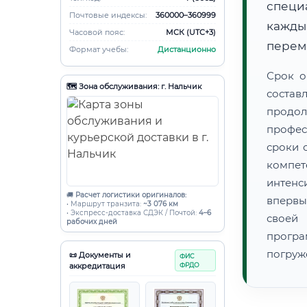
специ
Почтовые индексы:
360000–360999
кажды
Часовой пояс:
МСК (UTC+3)
переме
Формат учебы:
Дистанционно
Срок о
🗺️ Зона обслуживания: г. Нальчик
состав
продо
профес
сроки 
компет
интенс
🚚
Расчет логистики оригиналов:
впервы
• Маршрут транзита:
~3 076 км
• Экспресс-доставка СДЭК / Почтой:
4–6
своей
рабочих дней
прогр
погруж
📜 Документы и
ФИС
аккредитация
ФРДО