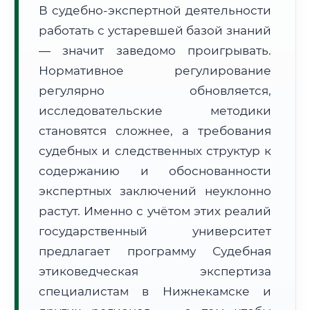
В судебно-экспертной деятельности
Формат учебы:
Дистанционно
работать с устаревшей базой знаний
— значит заведомо проигрывать.
🗺️ Зона обслуживания: г. Нижнекамск
Нормативное регулирование
регулярно обновляется,
исследовательские методики
становятся сложнее, а требования
судебных и следственных структур к
🚚
Расчет логистики оригиналов:
• Маршрут транзита:
содержанию и обоснованности
~1 953 км
• Экспресс-доставка СДЭК / Почтой:
3–5 рабочих дней
экспертных заключений неуклонно
растут. Именно с учётом этих реалий
📜 Документы и аккредитация
ФИС ФРДО
государственный университет
предлагает программу Судебная
этиковедческая экспертиза
🔍
Нажмите на документ для увеличения и просмотра
специалистам в Нижнекамске и