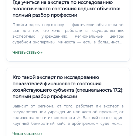
ценность рабочего места.
Где учиться на эксперта по исследованию
экологического состояния водных объектов:
полный разбор профессии
Пройти здесь подготовку — фактически обязательный
шаг для тех, кто хочет работать в государственных
экспертных учреждениях. Региональные центры
судебной экспертизы Минюста — есть в большинстве
федеральных округов.
Читать статью →
Кто такой эксперт по исследованию
показателей финансового состояния
хозяйствующего субъекта (специальность 17.2):
полный разбор профессии
Зависит от региона, от того, работает ли эксперт в
государственном учреждении или частной практике, от
количества дел и их сложности. ⚠️ Важный нюанс: один
крупный банкротный кейс в арбитражном суде может
принести эксперту 150 000 – 300 000 рублей за одну
Читать статью →
экспертизу. Всё зависит от объёма документации,