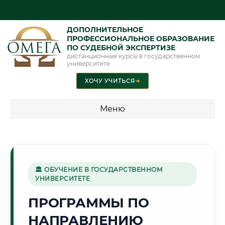
ДОПОЛНИТЕЛЬНОЕ
ПРОФЕССИОНАЛЬНОЕ ОБРАЗОВАНИЕ
ПО СУДЕБНОЙ ЭКСПЕРТИЗЕ
дистанционные курсы в государственном
университете
ХОЧУ УЧИТЬСЯ
➜
Меню
💰 ПРОГРАММЫ И СТОИМОСТЬ
Стоимость по программам обучения "Экспертные
специальности"
🏛 ОБУЧЕНИЕ В ГОСУДАРСТВЕННОМ
УНИВЕРСИТЕТЕ
Стоимость по программам обучения "Судебная экспертиза"
ПРОГРАММЫ ПО
Стоимость по программам обучения "Экспертиза"
НАПРАВЛЕНИЮ