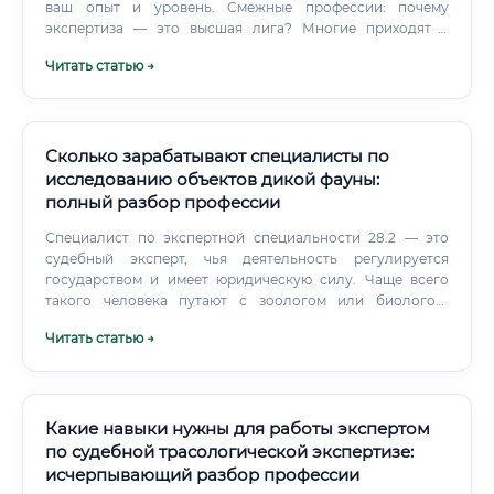
ваш опыт и уровень. Смежные профессии: почему
экспертиза — это высшая лига? Многие приходят в
экспертизу из смежных строительных профессий.
Читать статью →
Сколько зарабатывают специалисты по
исследованию объектов дикой фауны:
полный разбор профессии
Специалист по экспертной специальности 28.2 — это
судебный эксперт, чья деятельность регулируется
государством и имеет юридическую силу. Чаще всего
такого человека путают с зоологом или биологом.
Эксперт по дикой фауне работает в рамках уголовного и
Читать статью →
административного судопроизводства — он даёт
заключения, которые становятся доказательствами в
суде.
Какие навыки нужны для работы экспертом
по судебной трасологической экспертизе:
исчерпывающий разбор профессии