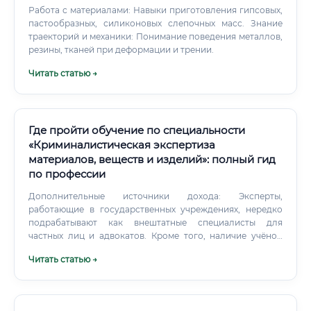
Работа с материалами: Навыки приготовления гипсовых,
пастообразных, силиконовых слепочных масс. Знание
траекторий и механики: Понимание поведения металлов,
резины, тканей при деформации и трении.
Читать статью →
Где пройти обучение по специальности
«Криминалистическая экспертиза
материалов, веществ и изделий»: полный гид
по профессии
Дополнительные источники дохода: Эксперты,
работающие в государственных учреждениях, нередко
подрабатывают как внештатные специалисты для
частных лиц и адвокатов. Кроме того, наличие учёной
степени даёт прибавку к окладу. Сотрудники силовых
Читать статью →
структур получают также ряд льгот: ранний выход на
пенсию (при выслуге лет), бесплатное медицинское
обслуживание, льготное жильё и другие социальные
гарантии — что существенно повышает реальную