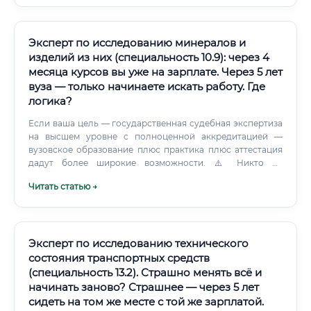
Эксперт по исследованию минералов и
изделий из них (специальность 10.9): через 4
месяца курсов вы уже на зарплате. Через 5 лет
вуза — только начинаете искать работу. Где
логика?
Если ваша цель — государственная судебная экспертиза
на высшем уровне с полноценной аккредитацией —
вузовское образование плюс практика плюс аттестация
дадут более широкие возможности. ⚠️ Никто не
обманывает: через 4 месяца курсов вы действительно
Читать статью →
можете начать зарабатывать — но в конкретных
сегментах рынка.
Эксперт по исследованию технического
состояния транспортных средств
(специальность 13.2). Страшно менять всё и
начинать заново? Страшнее — через 5 лет
сидеть на том же месте с той же зарплатой.