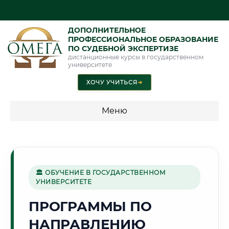
ДОПОЛНИТЕЛЬНОЕ
ПРОФЕССИОНАЛЬНОЕ ОБРАЗОВАНИЕ
ПО СУДЕБНОЙ ЭКСПЕРТИЗЕ
дистанционные курсы в государственном
университете
ХОЧУ УЧИТЬСЯ
➜
Меню
💰 ПРОГРАММЫ И СТОИМОСТЬ
Стоимость по программам обучения "Экспертные
специальности"
🏛 ОБУЧЕНИЕ В ГОСУДАРСТВЕННОМ
УНИВЕРСИТЕТЕ
Стоимость по программам обучения "Судебная экспертиза"
ПРОГРАММЫ ПО
Стоимость по программам обучения "Экспертиза"
НАПРАВЛЕНИЮ