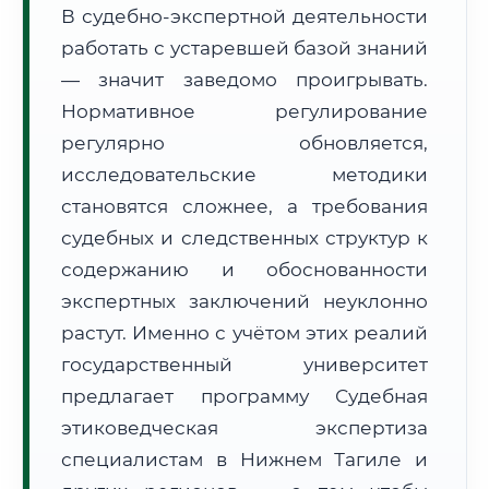
В судебно-экспертной деятельности
Формат учебы:
Дистанционно
работать с устаревшей базой знаний
— значит заведомо проигрывать.
🗺️ Зона обслуживания: г. Нижний Тагил
Нормативное регулирование
регулярно обновляется,
исследовательские методики
становятся сложнее, а требования
судебных и следственных структур к
🚚
Расчет логистики оригиналов:
• Маршрут транзита:
содержанию и обоснованности
~1 439 км
• Экспресс-доставка СДЭК / Почтой:
2–3 рабочих дня
экспертных заключений неуклонно
растут. Именно с учётом этих реалий
📜 Документы и аккредитация
ФИС ФРДО
государственный университет
предлагает программу Судебная
этиковедческая экспертиза
🔍
Нажмите на документ для увеличения и просмотра
специалистам в Нижнем Тагиле и