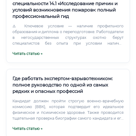
специальности 14.1 «Исследование причин и
условий возникновения пожаров»: полный
профессиональный гид
⚠️ Ключевое условие — наличие профильного
образования и диплома о переподготовке. Работодатели
в негосударственных структурах охотно берут
специалистов без опыта при условии наличия
документов и мотивации.
Читать статью →
Где работать экспертом-взрывотехником:
полное руководство по одной из самых
редких и опасных профессий
Кандидат должен пройти строгую военно-врачебную
комиссию (ВВК), которая подтвердит его идеальное
физическое и психическое здоровье. Также проводится
тщательная проверка биографии самого кандидата и его
ближайших родственников на предмет судимостей и
Читать статью →
связей с криминалом. После успешного прохождения
всех проверок кандидат зачисляется на службу, как