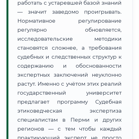
работать с устаревшей базой знаний
Формат учебы:
Дистанционно
— значит заведомо проигрывать.
Нормативное регулирование
🗺️ Зона обслуживания: г. Пермь
регулярно обновляется,
исследовательские методики
становятся сложнее, а требования
судебных и следственных структур к
содержанию и обоснованности
🚚
Расчет логистики оригиналов:
экспертных заключений неуклонно
• Маршрут транзита:
~1 658 км
• Экспресс-доставка СДЭК / Почтой:
2–3 рабочих дня
растут. Именно с учётом этих реалий
государственный университет
📜 Документы и аккредитация
ФИС ФРДО
предлагает программу Судебная
этиковедческая экспертиза
специалистам в Перми и других
🔍
Нажмите на документ для увеличения и просмотра
регионов — с тем чтобы каждый
практикующий эксперт не просто