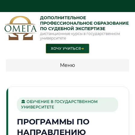
ДОПОЛНИТЕЛЬНОЕ
ПРОФЕССИОНАЛЬНОЕ ОБРАЗОВАНИЕ
ПО СУДЕБНОЙ ЭКСПЕРТИЗЕ
дистанционные курсы в государственном
университете
ХОЧУ УЧИТЬСЯ
➜
Меню
💰 ПРОГРАММЫ И СТОИМОСТЬ
Стоимость по программам обучения "Экспертные
специальности"
🏛 ОБУЧЕНИЕ В ГОСУДАРСТВЕННОМ
УНИВЕРСИТЕТЕ
Стоимость по программам обучения "Судебная экспертиза"
ПРОГРАММЫ ПО
Стоимость по программам обучения "Экспертиза"
НАПРАВЛЕНИЮ