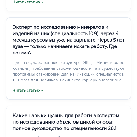
Читать статью →
база и портфолио выполненных экспертиз.
Эксперт по исследованию минералов и
изделий из них (специальность 10.9): через 4
месяца курсов вы уже на зарплате. Через 5 лет
вуза — только начинаете искать работу. Где
логика?
Для государственных структур (ЭКЦ, Министерство
юстиции) требования строже, однако и там существуют
программы стажировки для начинающих специалистов.
🔑 Совет для новичков: начинайте карьеру в ювелирном
ритейле или ломбарде — это лучшая практическая
Читать статью →
школа, которая даёт реальный опыт работы с
разнообразными камнями и изделиями за реальную
зарплату.
Какие навыки нужны для работы экспертом
по исследованию объектов дикой флоры:
полное руководство по специальности 28.1