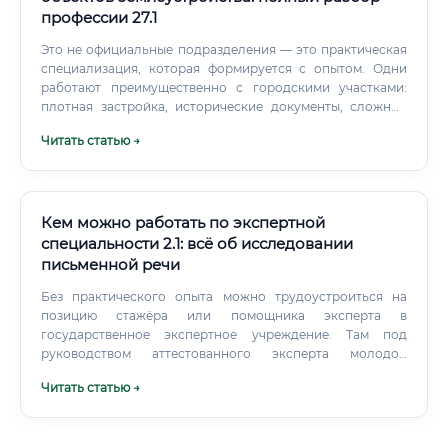
профессии 27.1
Это не официальные подразделения — это практическая
специализация, которая формируется с опытом. Одни
работают преимущественно с городскими участками:
плотная застройка, исторические документы, сложные
конфигурации. Другие специализируются на
Читать статью →
сельскохозяйственных угодьях — там свои особенности:
большие площади, спорные смежества, земли бывших
колхозов с размытыми историческими границами.
Кем можно работать по экспертной
специальности 2.1: всё об исследовании
письменной речи
Без практического опыта можно трудоустроиться на
позицию стажёра или помощника эксперта в
государственное экспертное учреждение. Там под
руководством аттестованного эксперта молодой
специалист участвует в производстве экспертиз, изучает
Читать статью →
методики, осваивает оформление заключений. Именно
этот путь является наиболее правильным и
рекомендованным: государственная система подготовки